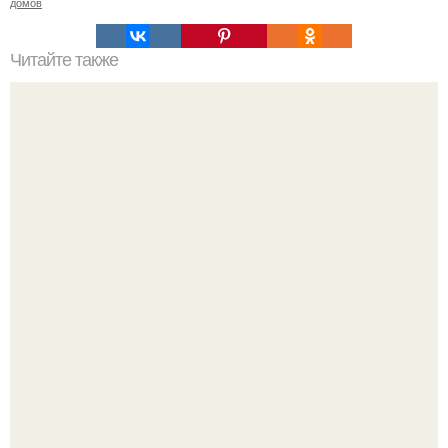
домов
Читайте также
Значение картина с волками. В том случае, если вы
любите вышивать, то наверняка задумывались о том,
что означает та или иная вышитая вами картина.