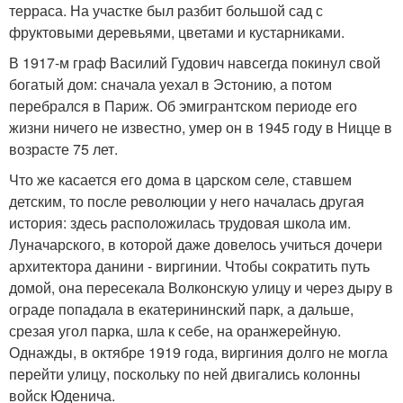
терраса. На участке был разбит большой сад с
фруктовыми деревьями, цветами и кустарниками.
В 1917-м граф Василий Гудович навсегда покинул свой
богатый дом: сначала уехал в Эстонию, а потом
перебрался в Париж. Об эмигрантском периоде его
жизни ничего не известно, умер он в 1945 году в Ницце в
возрасте 75 лет.
Что же касается его дома в царском селе, ставшем
детским, то после революции у него началась другая
история: здесь расположилась трудовая школа им.
Луначарского, в которой даже довелось учиться дочери
архитектора данини - виргинии. Чтобы сократить путь
домой, она пересекала Волконскую улицу и через дыру в
ограде попадала в екатерининский парк, а дальше,
срезая угол парка, шла к себе, на оранжерейную.
Однажды, в октябре 1919 года, виргиния долго не могла
перейти улицу, поскольку по ней двигались колонны
войск Юденича.