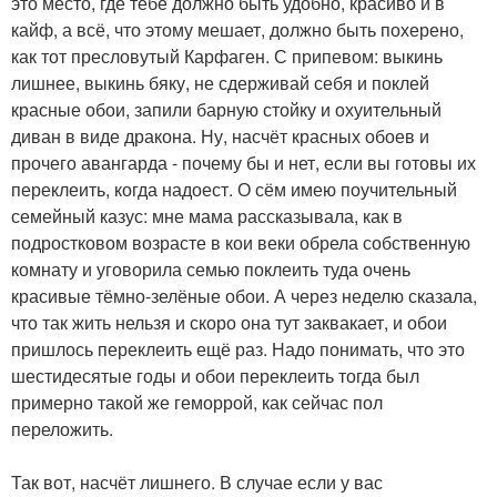
это место, где тебе должно быть удобно, красиво и в
кайф, а всё, что этому мешает, должно быть похерено,
как тот пресловутый Карфаген. С припевом: выкинь
лишнее, выкинь бяку, не сдерживай себя и поклей
красные обои, запили барную стойку и охуительный
диван в виде дракона. Ну, насчёт красных обоев и
прочего авангарда - почему бы и нет, если вы готовы их
переклеить, когда надоест. О сём имею поучительный
семейный казус: мне мама рассказывала, как в
подростковом возрасте в кои веки обрела собственную
комнату и уговорила семью поклеить туда очень
красивые тёмно-зелёные обои. А через неделю сказала,
что так жить нельзя и скоро она тут заквакает, и обои
пришлось переклеить ещё раз. Надо понимать, что это
шестидесятые годы и обои переклеить тогда был
примерно такой же геморрой, как сейчас пол
переложить.
Так вот, насчёт лишнего. В случае если у вас