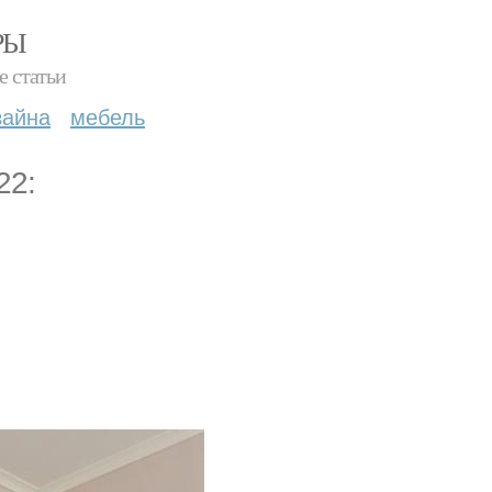
РЫ
е статьи
зайна
мебель
22: