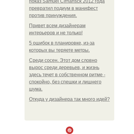
показ Samuel Cirnansck 2012 года
превратил подиум в манифест
против принуждения.
Привет всем дизайнерам
интерьеров и не только!
5 ошибок в планировке, из-за
которых вы теряете метры.
Среди сосен. Этот дом словно
вырос среди деревьев, и жизнь
здесь течет в собственном ритме -
спокойно, без спешки и лишнего
шума.
Откуда у дизайнера так много идей?