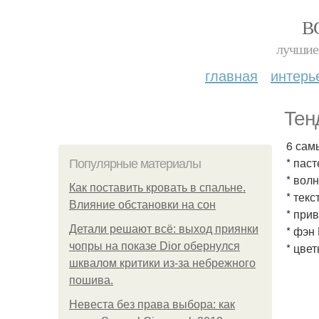
В
лучшие 
главная
интерь
Тен
6 сам
* пас
Популярные материалы
* вол
Как поставить кровать в спальне.
* текс
Влияние обстановки на сон
* при
Детали решают всё: выход приянки
* фэн
чопры на показе Dior обернулся
* цве
шквалом критики из-за небрежного
пошива.
Невеста без права выбора: как