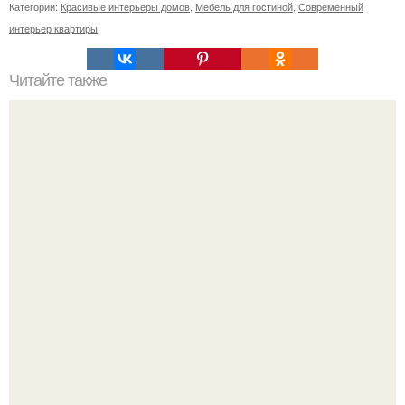
Категории:
Красивые интерьеры домов
,
Мебель для гостиной
,
Современный
интерьер квартиры
Читайте также
Интерьер гостиной. Интерьер гостиной в классическом
стиле.