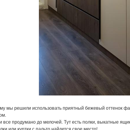
му мы решили использовать приятный бежевый оттенок фа
ом.
и все продумано до мелочей. Тут есть полки, выкатные ящик
лки или куртки с пальто найдется свое место!