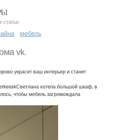
РЫ
е статьи
зайна
мебель
ома vk.
орово украсит ваш интерьер и станет
herkesskСветлана хотела большой шкаф, в
елось, чтобы мебель загромождала