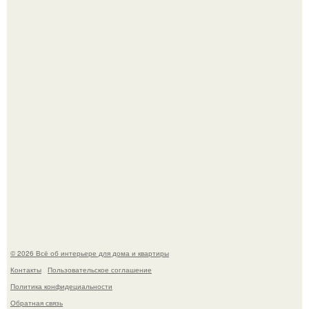
Три года назад мы купили борщевичное поле и
придумали мечту!
Стильная квартира в светлых приятных тонах.
© 2026 Всё об интерьере для дома и квартиры
Контакты
Пользовательское соглашение
Политика конфидециальности
Обратная связь