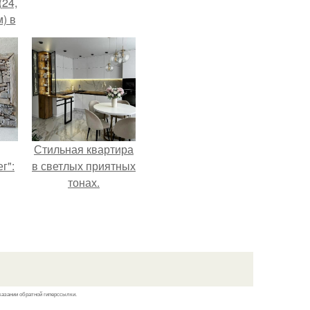
(24,
) в
Стильная квартира
г":
в светлых приятных
тонах.
казании обратной гиперссылки.