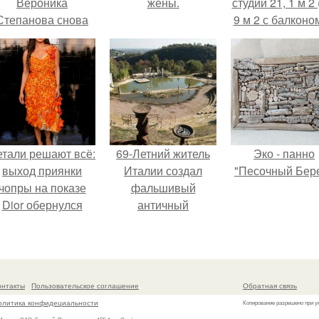
Вероника
жены.
студии 21, 1 м 2 
Степанова снова
9 м 2 с балконом
вышла замуж за
Краснодаре.
собственного
бывшего мужа.
етали решают всё:
69-Летний житель
Эко - панно
выход приянки
Италии создал
"Песочный Бере
чопры на показе
фальшивый
Dior обернулся
античный
шквалом критики
амфитеатр и
из-за небрежного
долгое время
пошива.
успешно выдавал
его за настоящее
онтакты
Пользовательское соглашение
Обратная связь
историческое
олитика конфидециальности
Копирование разрешено при у
наследие.