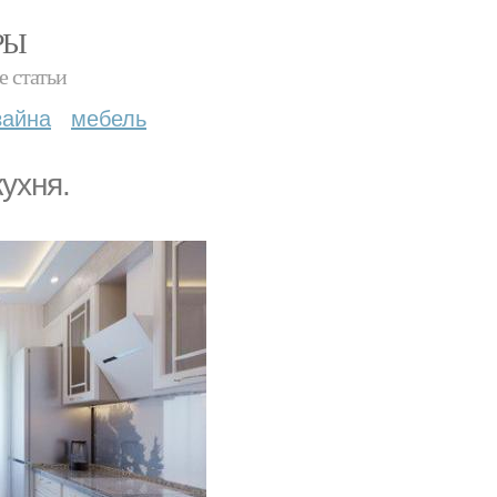
РЫ
е статьи
зайна
мебель
ухня.