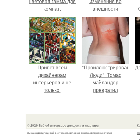
цветовая гамма для
изменения во
комнат.
внешности
актрисы.
Привет всем
"Проиллюстрированные
Д
дизайнерам
Люди": Томас
интерьеров и не
майландер
только!
превратил
солнечные ожоги в
арт - объект.
© 2026 Всё об интерьере для дома и квартиры
К
П
Лучшие идеи для дизайна интерьера, полезные советы, интересные статьи