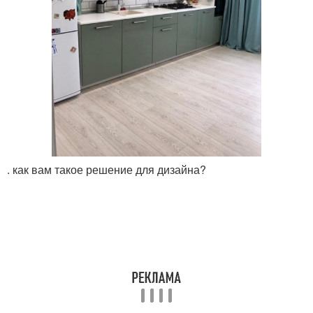
. как вам такое решение для дизайна?