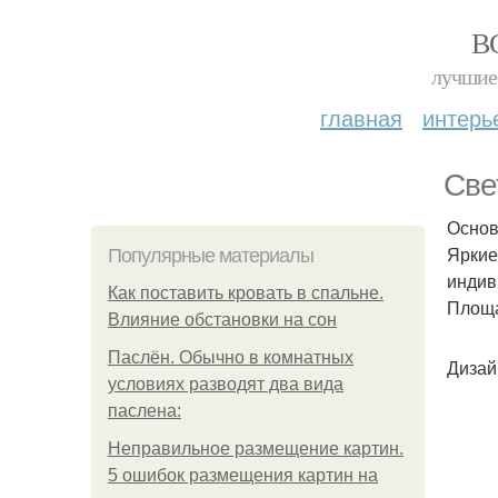
В
лучшие 
главная
интерь
Све
Основ
Яркие
Популярные материалы
индив
Как поставить кровать в спальне.
Площад
Влияние обстановки на сон
Паслён. Обычно в комнатных
Дизай
условиях разводят два вида
паслена:
Неправильное размещение картин.
5 ошибок размещения картин на