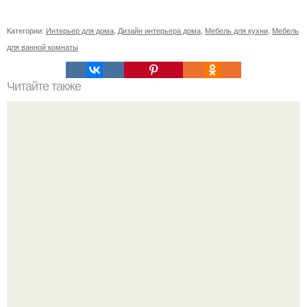
Категории:
Интерьер для дома
,
Дизайн интерьера дома
,
Мебель для кухни
,
Мебель
для ванной комнаты
Читайте также
Советские мебельные стенки названия. Вещи века:
советские стенки 80-х.