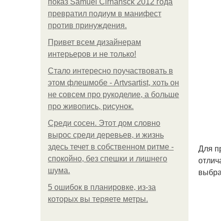
показ Samuel Cirnansck 2012 года
превратил подиум в манифест
против принуждения.
Привет всем дизайнерам
интерьеров и не только!
Стало интересно поучаствовать в
этом флешмобе - Artvsartist, хоть он
не совсем про рукоделие, а больше
про живопись, рисунок.
Среди сосен. Этот дом словно
вырос среди деревьев, и жизнь
здесь течет в собственном ритме -
Для п
спокойно, без спешки и лишнего
отлич
шума.
выбра
5 ошибок в планировке, из-за
которых вы теряете метры.