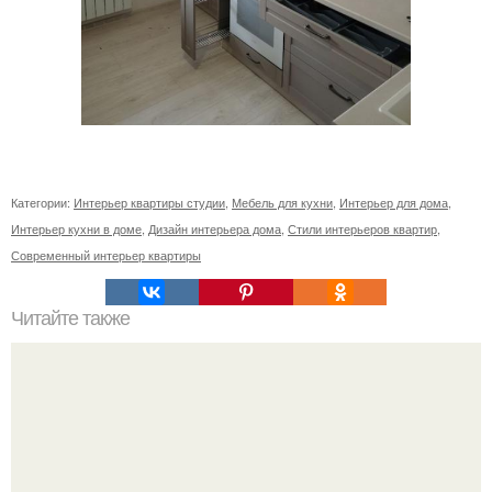
Категории:
Интерьер квартиры студии
,
Мебель для кухни
,
Интерьер для дома
,
Интерьер кухни в доме
,
Дизайн интерьера дома
,
Стили интерьеров квартир
,
Современный интерьер квартиры
Читайте также