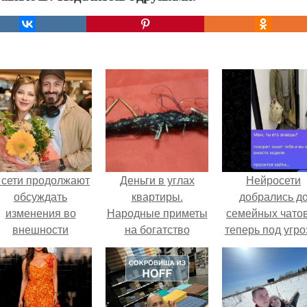
 сети продолжают
Деньги в углах
Нейросети
обсуждать
квартиры.
добрались д
изменения во
Народные приметы
семейных чатов
внешности
на богатство
теперь под угро
актрисы.
мамины нерв