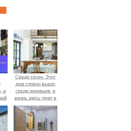
Среди сосен. Этот
о
дом словно вырос
, и
среди деревьев, и
зой
жизнь здесь течет в
ы.
собственном ритме
- спокойно, без
спешки и лишнего
шума.