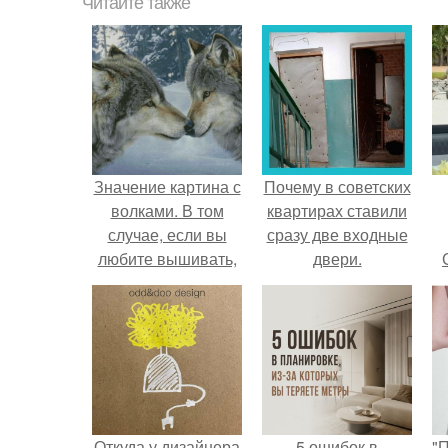
Читайте также
Значение картина с
Почему в советских
волками. В том
квартирах ставили
случае, если вы
сразу две входные
любите вышивать,
двери.
то наверняка
задумывались о
том, что означает та
или иная вышитая
вами картина.
Откуда у дизайнера
5 ошибок в
"