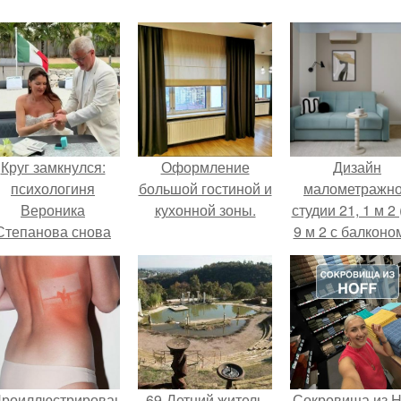
Круг замкнулся:
Оформление
Дизайн
психологиня
большой гостиной и
малометражн
Вероника
кухонной зоны.
студии 21, 1 м 2 
Степанова снова
9 м 2 с балконом
вышла замуж за
Краснодаре.
собственного
бывшего мужа.
Проиллюстрированные
69-Летний житель
Сокровища из Ho