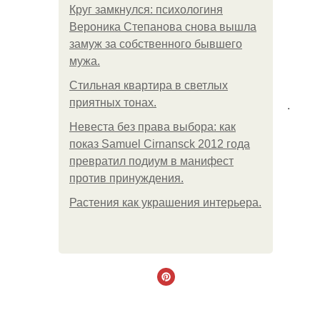
Круг замкнулся: психологиня
Вероника Степанова снова вышла
замуж за собственного бывшего
мужа.
Стильная квартира в светлых
приятных тонах.
.
Невеста без права выбора: как
показ Samuel Cirnansck 2012 года
превратил подиум в манифест
против принуждения.
Растения как украшения интерьера.