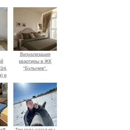
Визуализация
ой
квартиры в ЖК
(24,
"Булычев".
) в
ff.
Три года назад мы