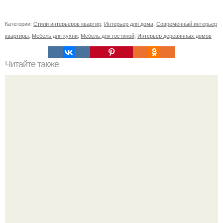
Категории:
Стили интерьеров квартир
,
Интерьер для дома
,
Современный интерьер
квартиры
,
Мебель для кухни
,
Мебель для гостиной
,
Интерьер деревянных домов
Читайте также
Советские мебельные стенки названия. Вещи века:
советские стенки 80-х.