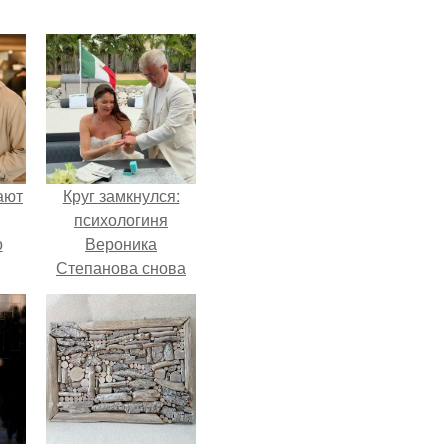
ают
Круг замкнулся:
психологиня
о
Вероника
Степанова снова
вышла замуж за
собственного
бывшего мужа.