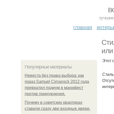
В
лучшие 
главная
интерь
Сти
или
Этот 
Популярные материалы
Стиль
Невеста без права выбора: как
Отсут
показ Samuel Cirnansck 2012 года
интер
превратил подиум в манифест
против принуждения.
Почему в советских квартирах
ставили сразу две входные двери.