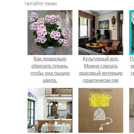
Читайте также
Как правильно
Культурный код.
П
обрезать герань,
Можно сделать
к
чтобы она пышно
красивый интерьер
с
цвела.
практически где
угодно.