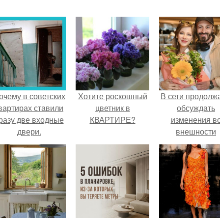
очему в советских
Хотите роскошный
В сети продолж
вартирах ставили
цветник в
обсуждать
разу две входные
КВАРТИРЕ?
изменения в
двери.
внешности
актрисы.