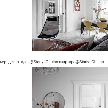
ьер_декор_идея@Stariy_Chulan квартира@Stariy_Chulan.