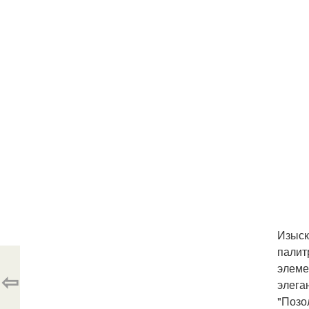
Изыск
палит
элеме
⇦
элега
"Позо