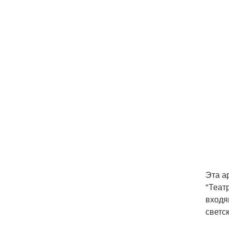
Эта а
"Теат
входя
светс