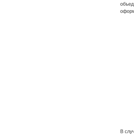
объед
оформ
В слу