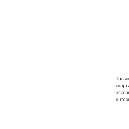
Тольк
кварт
ассоц
интер