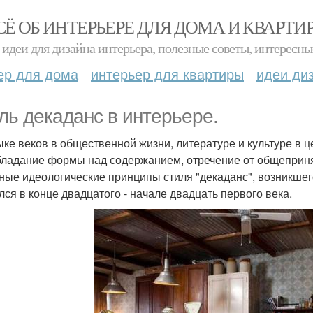
СЁ ОБ ИНТЕРЬЕРЕ ДЛЯ ДОМА И КВАРТИ
идеи для дизайна интерьера, полезные советы, интересны
ер для дома
интерьер для квартиры
идеи ди
ль декаданс в интерьере.
ыке веков в общественной жизни, литературе и культуре в 
ладание формы над содержанием, отречение от общеприняты
ные идеологические принципы стиля "декаданс", возникшего
лся в конце двадцатого - начале двадцать первого века.