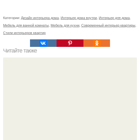
Категории:
Дизайн интерьера дома
,
Интерьер дома внутри
,
Интерьер для дома
,
Мебель для ванной комнаты
,
Мебель для кухни
,
Современный интерьер квартиры
,
Стили интерьеров квартир
Читайте также
Лиловый цвет нечасто можно в современных
интерьерах увидеть.