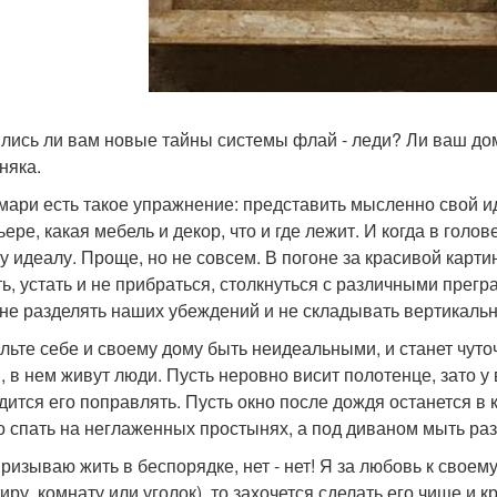
лись ли вам новые тайны системы флай - леди? Ли ваш дом ч
няка.
 мари есть такое упражнение: представить мысленно свой ид
ере, какая мебель и декор, что и где лежит. И когда в голов
у идеалу. Проще, но не совсем. В погоне за красивой картинк
ь, устать и не прибраться, столкнуться с различными прег
 не разделять наших убеждений и не складывать вертикально
льте себе и своему дому быть неидеальными, и станет чуточ
, в нем живут люди. Пусть неровно висит полотенце, зато у 
дится его поправлять. Пусть окно после дождя останется в 
 спать на неглаженных простынях, а под диваном мыть раз
призываю жить в беспорядке, нет - нет! Я за любовь к своем
иру, комнату или уголок), то захочется сделать его чище и 