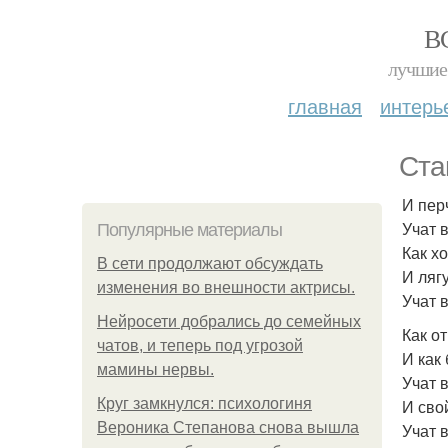
В
лучшие 
главная
интерь
Ста
И пер
Учат в
Популярные материалы
Как х
В сети продолжают обсуждать
И ляг
изменения во внешности актрисы.
Учат в
Нейросети добрались до семейных
Как о
чатов, и теперь под угрозой
И как 
мамины нервы.
Учат в
Круг замкнулся: психологиня
И сво
Вероника Степанова снова вышла
Учат в