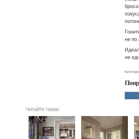
броса
покуса
погон
Гоните
не по
Идеал
не од
Категори
Понр
Читайте также