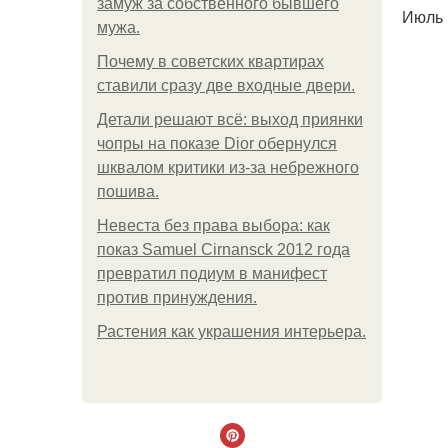
замуж за собственного бывшего
Июль 
мужа.
Почему в советских квартирах
ставили сразу две входные двери.
Детали решают всё: выход приянки
чопры на показе Dior обернулся
шквалом критики из-за небрежного
пошива.
Невеста без права выбора: как
показ Samuel Cirnansck 2012 года
превратил подиум в манифест
против принуждения.
Растения как украшения интерьера.