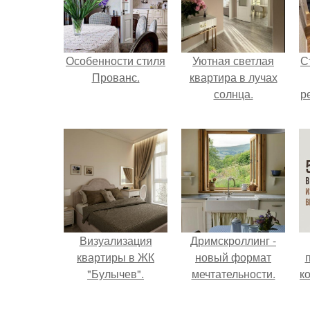
Особенности стиля
Уютная светлая
С
Прованс.
квартира в лучах
солнца.
р
Визуализация
Дримскроллинг -
квартиры в ЖК
новый формат
"Булычев".
мечтательности.
к