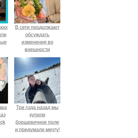
ких
В сети продолжают
или
обсуждать
ные
изменения во
внешности
актрисы.
ава
Три года назад мы
каз
купили
sck
борщевичное поле
и придумали мечту!
иум