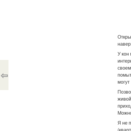
Откры
навер
У кон
интерь
своем
⇦
помыт
могут
Позво
живой
прихо
Можно
Я не 
(кварт