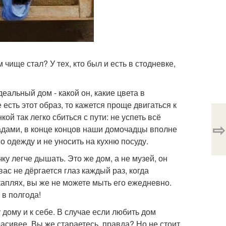
ище стал? У тех, кто был и есть в стодневке,
еальный дом - какой он, какие цвета в
е есть этот образ, то кажется проще двигаться к
ой так легко сбиться с пути: не успеть всё
⇨
радами, в конце концов наши домочадцы вполне
 одежду и не уносить на кухню посуду.
ку легче дышать. Это же дом, а не музей, он
вас не дёргается глаз каждый раз, когда
каплях, вы же не можете мыть его ежедневно.
 в полгода!
у дому и к себе. В случае если любить дом
красивее. Вы же стараетесь, правда? Но не стоит