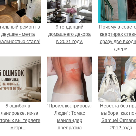
тильный ремонт в
6 тенденций
Почему в советс
двушке - мечта
домашнего декора
квартирах став
еальностью стала!
в 2021 году.
сразу две вход
двери.
5 ошибок в
"Проиллюстрированные
Невеста без пр
планировке, из-за
Люди": Томас
выбора: как по
оторых вы теряете
майландер
Samuel Cirnan
метры.
превратил
2012 года
солнечные ожоги в
превратил под