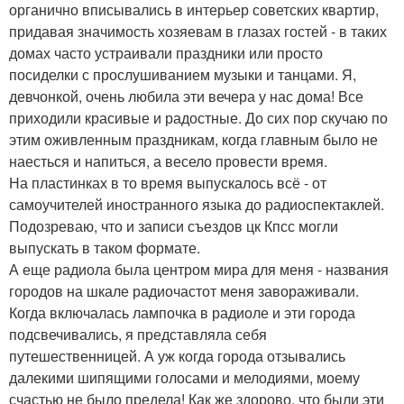
органично вписывались в интерьер советских квартир,
придавая значимость хозяевам в глазах гостей - в таких
домах часто устраивали праздники или просто
посиделки с прослушиванием музыки и танцами. Я,
девчонкой, очень любила эти вечера у нас дома! Все
приходили красивые и радостные. До сих пор скучаю по
этим оживленным праздникам, когда главным было не
наесться и напиться, а весело провести время.
На пластинках в то время выпускалось всё - от
самоучителей иностранного языка до радиоспектаклей.
Подозреваю, что и записи съездов цк Кпсс могли
выпускать в таком формате.
А еще радиола была центром мира для меня - названия
городов на шкале радиочастот меня завораживали.
Когда включалась лампочка в радиоле и эти города
подсвечивались, я представляла себя
путешественницей. А уж когда города отзывались
далекими шипящими голосами и мелодиями, моему
счастью не было предела! Как же здорово, что были эти