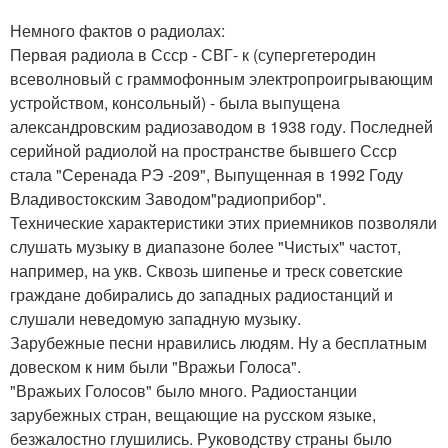
Немного фактов о радиолах:
Первая радиола в Ссср - СВГ- к (супергетеродин
всеволновый с граммофонным электропроигрывающим
устройством, консольный) - была выпущена
александровским радиозаводом в 1938 году. Последней
серийной радиолой на пространстве бывшего Ссср
стала "Серенада РЭ -209", Выпущенная в 1992 Году
Владивостокским Заводом"радиоприбор".
Технические характеристики этих приемников позволяли
слушать музыку в диапазоне более "Чистых" частот,
например, на укв. Сквозь шипенье и треск советские
граждане добирались до западных радиостанций и
слушали неведомую западную музыку.
Зарубежные песни нравились людям. Ну а бесплатным
довеском к ним были "Вражьи Голоса".
"Вражьих Голосов" было много. Радиостанции
зарубежных стран, вещающие на русском языке,
безжалостно глушились. Руководству страны было