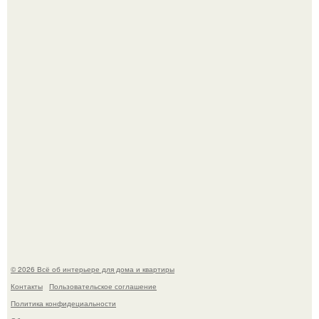
Эко - панно "Песочный Берег":
Три года назад мы купили борщевичное поле и
придумали мечту!
© 2026 Всё об интерьере для дома и квартиры
Контакты
Пользовательское соглашение
Политика конфидециальности