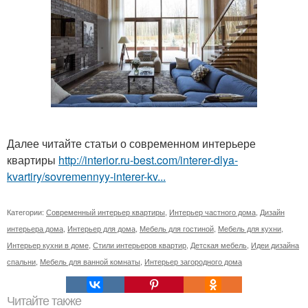
Далее читайте статьи о современном интерьере
квартиры
http://interior.ru-best.com/interer-dlya-
kvartiry/sovremennyy-interer-kv...
Категории:
Современный интерьер квартиры
,
Интерьер частного дома
,
Дизайн
интерьера дома
,
Интерьер для дома
,
Мебель для гостиной
,
Мебель для кухни
,
Интерьер кухни в доме
,
Стили интерьеров квартир
,
Детская мебель
,
Идеи дизайна
спальни
,
Мебель для ванной комнаты
,
Интерьер загородного дома
Читайте также