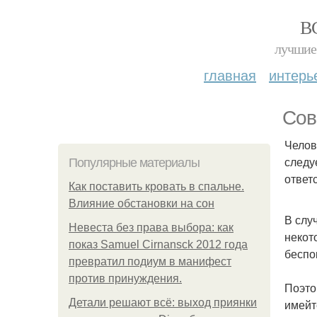
В
лучшие 
главная
интерь
Сов
Челов
следу
Популярные материалы
ответ
Как поставить кровать в спальне.
Влияние обстановки на сон
В слу
Невеста без права выбора: как
некот
показ Samuel Cirnansck 2012 года
беспо
превратил подиум в манифест
против принуждения.
Поэто
Детали решают всё: выход приянки
имейте