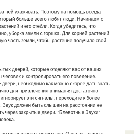
 за ней ухаживать. Поэтому на помощь всегда
который больше всего любят люди. Начинаем с
стений и его стебли. Когда убедитесь, что
но, уборка земли с горшка. Для корней растений
ую часть земли, чтобы растение получило свой
рытых дверей, которые отделяют вас от ваших
ш человек и контролировать его поведение.
е двери, необходимо как можно скорее дать знать
бычно для привлечения внимания достаточно
 игнорирует эти сигналы, переходите к более
т. Звук должен быть слышен на расстоянии не
уть через закрытые двери. "Блевотные Звуки"
ловека.
ьно организовать режим дня. Одна из главных