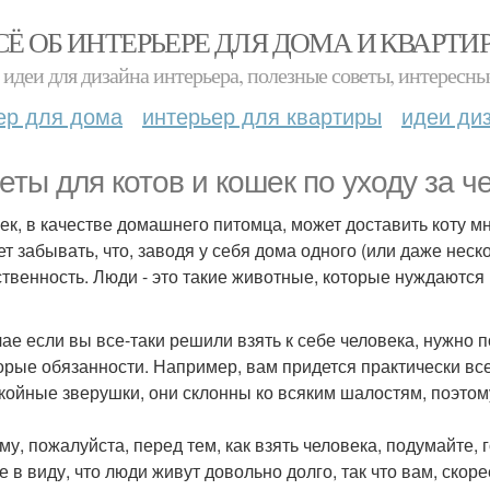
СЁ ОБ ИНТЕРЬЕРЕ ДЛЯ ДОМА И КВАРТИ
идеи для дизайна интерьера, полезные советы, интересны
ер для дома
интерьер для квартиры
идеи ди
еты для котов и кошек по уходу за ч
ек, в качестве домашнего питомца, может доставить коту м
ет забывать, что, заводя у себя дома одного (или даже неск
ственность. Люди - это такие животные, которые нуждаются
чае если вы все-таки решили взять к себе человека, нужно 
орые обязанности. Например, вам придется практически вс
койные зверушки, они склонны ко всяким шалостям, поэтом
му, пожалуйста, перед тем, как взять человека, подумайте, 
 в виду, что люди живут довольно долго, так что вам, скоре