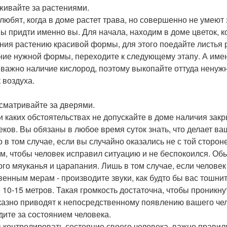
аживайте за растениями.
любят, когда в доме растет трава, но совершенно не умеют
ы придти именно вы. Для начала, находим в доме цветок, 
ния растению красивой формы, для этого поедайте листья ра
ние нужной формы, переходите к следующему этапу. А имен
 важно наличие кислород, поэтому выкопайте оттуда ненужн
 воздуха.
исматривайте за дверями.
и каких обстоятельствах не допускайте в доме наличия зак
еков. Вы обязаны в любое время суток знать, что делает ва
о в том случае, если вы случайно оказались не с той сторон
ом, чтобы человек исправил ситуацию и не беспокоился. О
ого мяуканья и царапания. Лишь в том случае, если человек
венным мерам - производите звуки, как будто бы вас тошни
 10-15 метров. Такая громкость достаточна, чтобы проникн
казно приводят к непосредственному появлению вашего че
едите за состоянием человека.
 контролировать состояние своего человека, важно правил