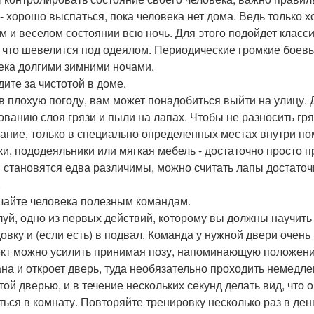
 - хорошо выспаться, пока человека нет дома. Ведь только 
м и веселом состоянии всю ночь. Для этого подойдет класси
, что шевелится под одеялом. Периодические громкие боевы
ека долгими зимними ночами.
дите за чистотой в доме.
в плохую погоду, вам может понадобиться выйти на улицу.
ованию слоя грязи и пыли на лапах. Чтобы не разносить гря
мание, только в специально определенных местах внутри п
ки, пододеяльники или мягкая мебель - достаточно просто пр
 становятся едва различимы, можно считать лапы достато
.
учайте человека полезным командам.
уй, одно из первых действий, которому вы должны научить 
довку и (если есть) в подвал. Команда у нужной двери очен
т можно усилить принимая позу, напоминающую положение 
ана и откроет дверь, туда необязательно проходить немедл
той дверью, и в течение нескольких секунд делать вид, что
ться в комнату. Повторяйте тренировку несколько раз в ден