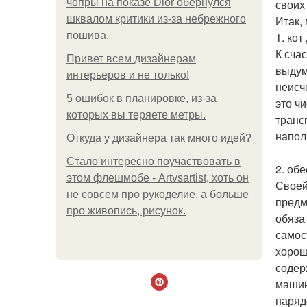
чопры на показе Dior обернулся
своих
шквалом критики из-за небрежного
Итак,
пошива.
1. ко
К сча
Привет всем дизайнерам
выдум
интерьеров и не только!
неисч
5 ошибок в планировке, из-за
это ч
которых вы теряете метры.
транс
напол
Откуда у дизайнера так много идей?
Стало интересно поучаствовать в
2. об
этом флешмобе - Artvsartist, хоть он
Своей
не совсем про рукоделие, а больше
предм
про живопись, рисунок.
обяза
самос
хорош
содер
машин
наряд