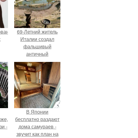
ованные
69-Летний житель
с
Италии создал
фальшивый
античный
и в
амфитеатр и
долгое время
успешно выдавал
его за настоящее
историческое
наследие.
В Японии
иже,
бесплатно раздают
зи -
дома самураев -
звучит как план на