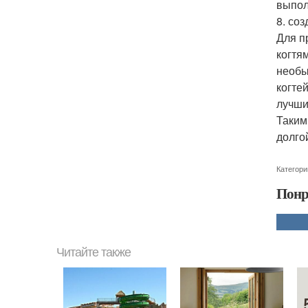
выпол
8. со
Для п
когтя
необы
когте
лучши
Таким
долго
Категори
Понр
Читайте также