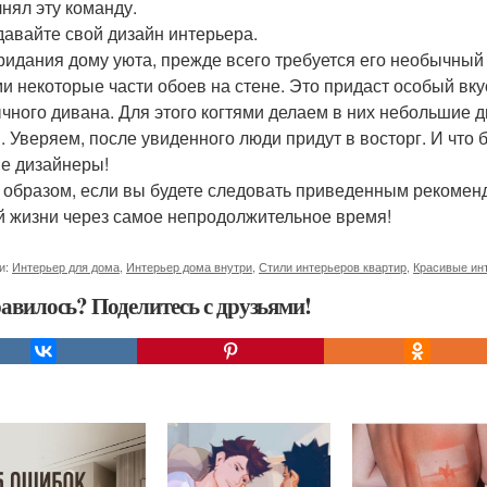
нял эту команду.
здавайте свой дизайн интерьера.
ридания дому уюта, прежде всего требуется его необычны
ми некоторые части обоев на стене. Это придаст особый вку
чного дивана. Для этого когтями делаем в них небольшие д
й. Уверяем, после увиденного люди придут в восторг. И что 
е дизайнеры!
 образом, если вы будете следовать приведенным рекоменда
й жизни через самое непродолжительное время!
и:
Интерьер для дома
,
Интерьер дома внутри
,
Стили интерьеров квартир
,
Красивые ин
авилось? Поделитесь с друзьями!