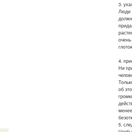
3. ух
Люди 
должн
прида
расте
очень
глоток
4. пр
Ни пр
челов
Тольк
об эт
громк
дейст
менее
безот
5. сл
Чтобы