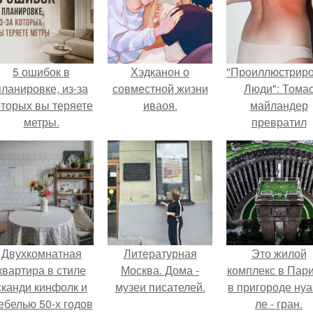
5 ошибок в
Хэдканон о
"Проиллюстрир
планировке, из-за
совместной жизни
Люди": Тома
оторых вы теряете
иваоя.
майландер
метры.
превратил
солнечные ожог
арт - объект.
Двухкомнатная
Литературная
Это жилой
квартира в стиле
Москва. Дома -
комплекс в Пар
сканди кинфолк и
музеи писателей.
в пригороде нуа
ебелью 50-х годов
ле - гран.