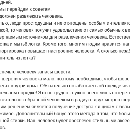
 дней.
 мы перейдем к советам.
т должен развлекать человека.
стью, люди простодушны и не отягощены особым интеллектом
кой, то человек получит удовольствие от самых обычных ве
ерпаемым источником для развлечения человека. Естествен
истка и мытьё лотка. Кроме того, многим людям нравится на
портировка повышает настроение человека. А сколько нез
нитель из лотка?
еспечьте человеку запасы шерсти.
 шерсти у человека мало, поэтому необходимо, чтобы шерс
етах внутри дома. Обязательно позаботьтесь об одежде чел
тельном порядке! Это не трудно - нужно всего лишь потереть
тоятельно собранной человеком в радиусе двух метров шерс
им решением является получение доступа к ящикам с бель
жимое. Дополнительный бонус этого метода в том, что бол
ной стирки. Ваш человек будет обеспечен стильными аксес
ов.