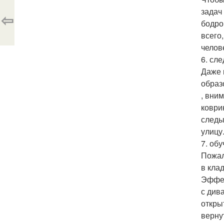
задач
⇦
бодро
всего
челов
6. сле
Даже 
образ
, вни
коври
следы
улицу
7. об
Пожал
в кла
Эффек
с див
откры
верну