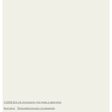
Уютная светлая квартира в лучах солнца.
В сети продолжают обсуждать изменения во внешности
актрисы.
© 2026 Всё об интерьере для дома и квартиры
Контакты
Пользовательское соглашение