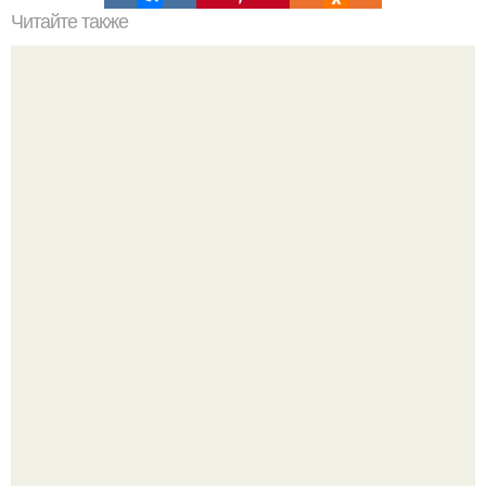
Читайте также
Как правильно обрезать герань, чтобы она пышно цвела.
Как мы скандинавскую сказку в простой квартире без
дизайнеров создали.