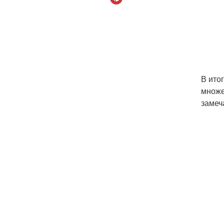
В ито
множе
замеч