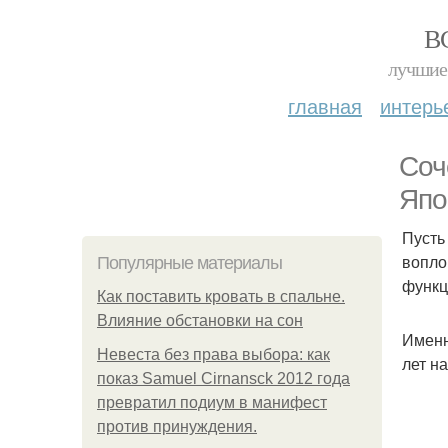
В
лучшие 
главная
интерь
Соч
Япо
Пусть
вопло
Популярные материалы
функц
Как поставить кровать в спальне.
Влияние обстановки на сон
Именн
Невеста без права выбора: как
лет н
показ Samuel Cirnansck 2012 года
превратил подиум в манифест
против принуждения.