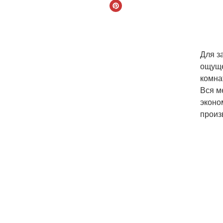
Для з
ощуще
комна
Вся м
эконо
произ