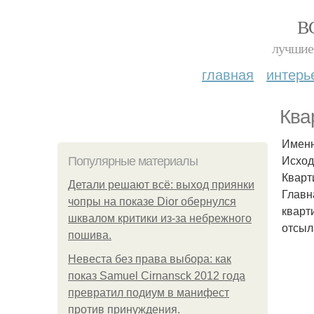
В
лучшие 
главная
интерь
Ква
Именн
Исход
Популярные материалы
Кварт
Детали решают всё: выход приянки
Главн
чопры на показе Dior обернулся
кварт
шквалом критики из-за небрежного
отсыл
пошива.
Невеста без права выбора: как
показ Samuel Cirnansck 2012 года
превратил подиум в манифест
против принуждения.