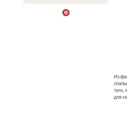
Из фа
спаль
того,
для с