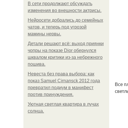
В сети продолжают обсуждать
изменения во внешности актрисы.
Нейросети добрались до семейных
чатов, и теперь под угрозой
мамины нервы.
Детали решают всё: выход приянки
чопры на показе Dior обернулся
шквалом критики из-за небрежного
пошива.
Невеста без права выбора: как
показ Samuel Cirnansck 2012 года
Все п
превратил подиум в манифест
светл
против принуждения.
Уютная светлая квартира в лучах
солнца.