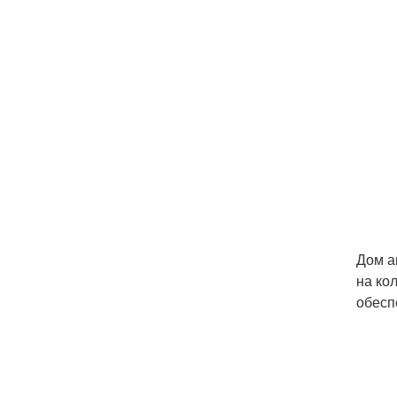
Дом а
на ко
обесп