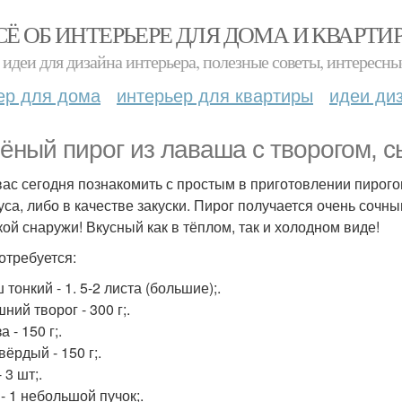
СЁ ОБ ИНТЕРЬЕРЕ ДЛЯ ДОМА И КВАРТИ
идеи для дизайна интерьера, полезные советы, интересны
ер для дома
интерьер для квартиры
идеи ди
ёный пирог из лаваша с творогом, с
вас сегодня познакомить с простым в приготовлении пирого
уса, либо в качестве закуски. Пирог получается очень соч
кой снаружи! Вкусный как в тёплом, так и холодном виде!
отребуется:
тонкий - 1. 5-2 листа (большие);.
ий творог - 300 г;.
 - 150 г;.
ёрдый - 150 г;.
 3 шт;.
- 1 небольшой пучок;.