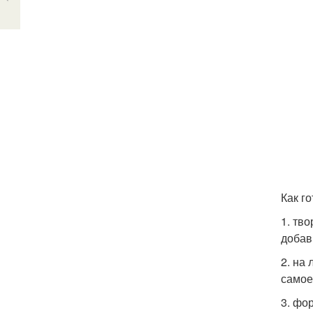
Как го
1. тв
добав
2. на
самое
3. фо