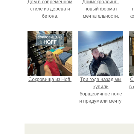
Дом в современном
Дримскроллинг -
стиле из дерева и
новый формат
бетона.
мечтательности.
к
Сокровища из Hoff.
Три года назад мы
С
купили
в
борщевичное поле
и придумали мечту!