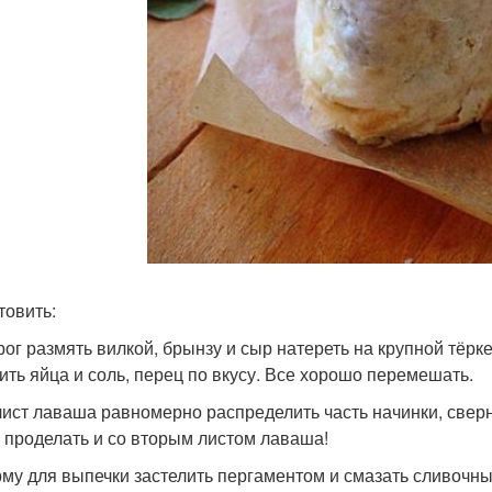
товить:
орог размять вилкой, брынзу и сыр натереть на крупной тёрк
ить яйца и соль, перец по вкусу. Все хорошо перемешать.
 лист лаваша равномерно распределить часть начинки, сверну
 проделать и со вторым листом лаваша!
рму для выпечки застелить пергаментом и смазать сливочн