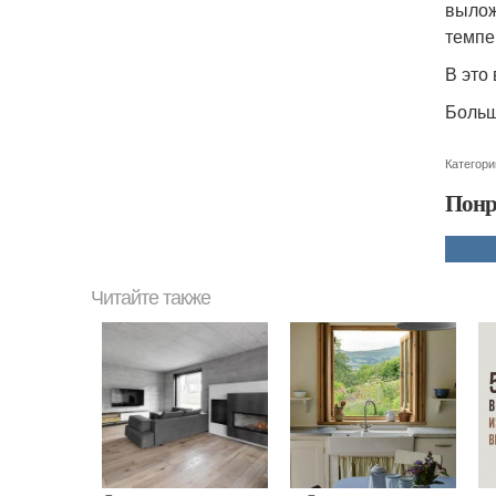
вылож
темпе
В это
Больш
Категори
Понр
Читайте также