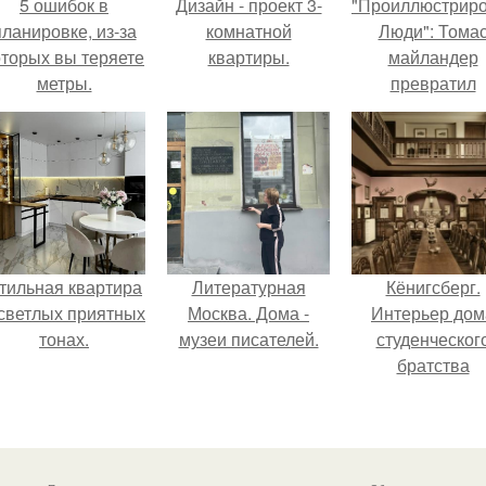
5 ошибок в
Дизайн - проект 3-
"Проиллюстрир
планировке, из-за
комнатной
Люди": Тома
оторых вы теряете
квартиры.
майландер
метры.
превратил
солнечные ожог
арт - объект.
тильная квартира
Литературная
Кёнигсберг.
 светлых приятных
Москва. Дома -
Интерьер дом
тонах.
музеи писателей.
студенческог
братства
"Германия".