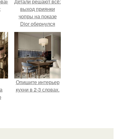
ованные
Детали решают всё:
с
выход приянки
чопры на показе
Dior обернулся
и в
шквалом критики
из-за небрежного
пошива.
Опишите интерьер
а
кухни в 2-3 словах.
о