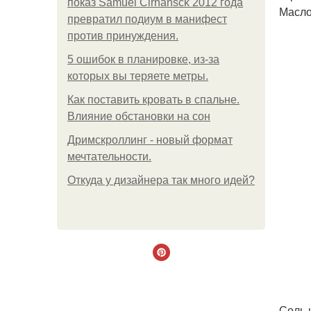
показ Samuel Cirnansck 2012 года
Масло 
превратил подиум в манифест
против принуждения.
5 ошибок в планировке, из-за
которых вы теряете метры.
Как поставить кровать в спальне.
Влияние обстановки на сон
Дримскроллинг - новый формат
мечтательности.
Откуда у дизайнера так много идей?
Соль 