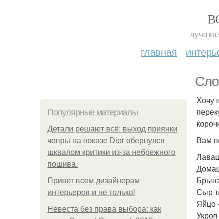
В
лучшие 
главная
интерь
Сло
Хочу 
перек
Популярные материалы
короч
Детали решают всё: выход приянки
Вам п
чопры на показе Dior обернулся
шквалом критики из-за небрежного
Лаваш 
пошива.
Домашн
Брынза
Привет всем дизайнерам
Сыр тв
интерьеров и не только!
Яйцо -
Невеста без права выбора: как
Укроп 