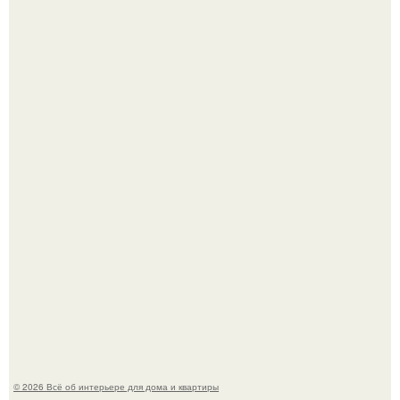
69-Летний житель Италии создал фальшивый античный
амфитеатр и долгое время успешно выдавал его за
настоящее историческое наследие.
Невеста без права выбора: как показ Samuel Cirnansck
2012 года превратил подиум в манифест против
принуждения.
© 2026 Всё об интерьере для дома и квартиры