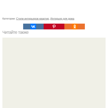
Категории:
Стили интерьеров квартир
,
Интерьер для дома
Читайте также
Прямой диван или угловой. Угловой диван или прямой
все за и против.