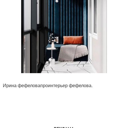
Ирина фефеловапроинтерьер фефелова.