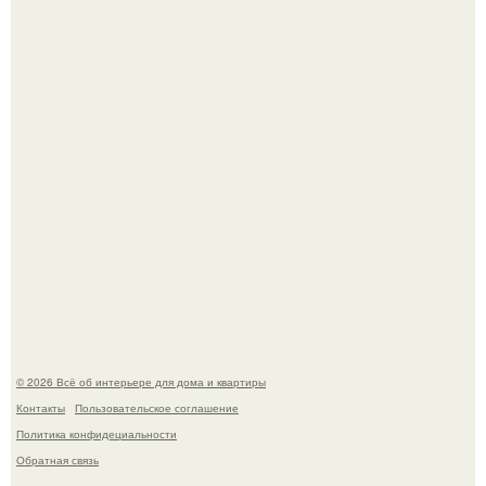
В сети продолжают обсуждать изменения во внешности
актрисы.
Круг замкнулся: психологиня Вероника Степанова снова
вышла замуж за собственного бывшего мужа.
© 2026 Всё об интерьере для дома и квартиры
Контакты
Пользовательское соглашение
Политика конфидециальности
Обратная связь