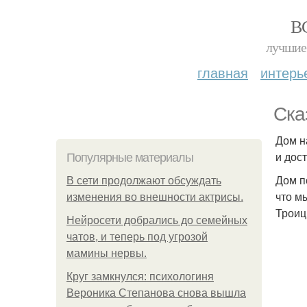
В
лучшие 
главная
интерь
Ска
Дом н
и дос
Популярные материалы
Дом п
В сети продолжают обсуждать
что м
изменения во внешности актрисы.
Троиц
Нейросети добрались до семейных
чатов, и теперь под угрозой
мамины нервы.
Круг замкнулся: психологиня
Вероника Степанова снова вышла