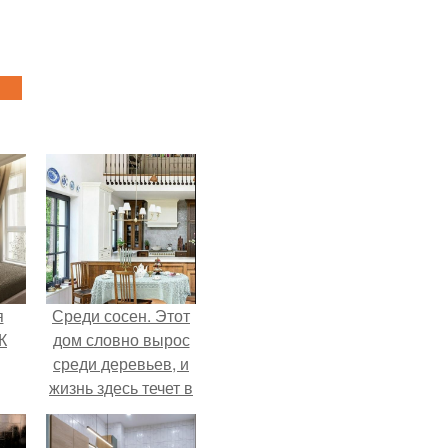
я
Среди сосен. Этот
К
дом словно вырос
среди деревьев, и
жизнь здесь течет в
собственном ритме
- спокойно, без