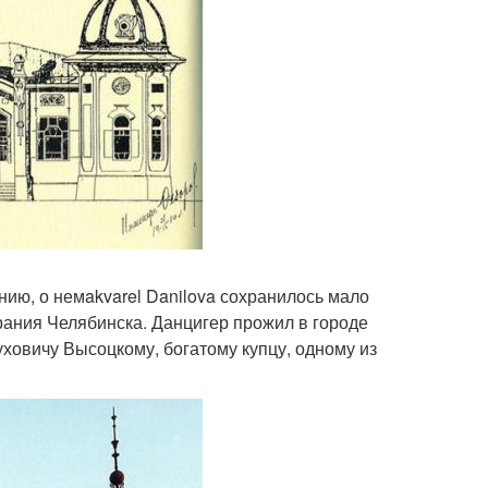
ию, о немakvarel Danilova сохранилось мало
рания Челябинска. Данцигер прожил в городе
духовичу Высоцкому, богатому купцу, одному из