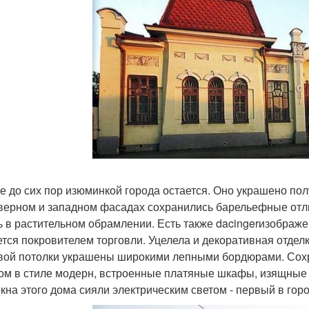
е до сих пор изюминкой города остается. Оно украшено п
верном и западном фасадах сохранились барельефные отл
ь в растительном обрамлении. Есть также dacingerизображе
ется покровителем торговли. Уцелела и декоративная отделк
вой потолки украшены широкими лепными бордюрами. Сох
ом в стиле модерн, встроенные платяные шкафы, изящные 
окна этого дома сияли электрическим светом - первый в гор