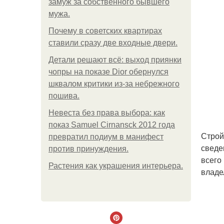
замуж за собственного бывшего
мужа.
Почему в советских квартирах
ставили сразу две входные двери.
Детали решают всё: выход приянки
чопры на показе Dior обернулся
шквалом критики из-за небрежного
пошива.
Невеста без права выбора: как
показ Samuel Cirnansck 2012 года
Строй
превратил подиум в манифест
сведе
против принуждения.
всего
Растения как украшения интерьера.
владе