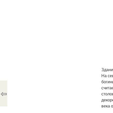
Здани
На се
богин
счита
⇦
столо
декор
века 