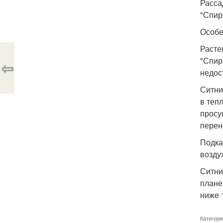
Расса
"Спир
Особе
Расте
"Спир
⇦
недос
Ситни
в теп
просу
перен
Подка
возду
Ситни
плане
ниже 
Категори