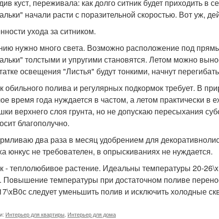
див куст, переживала: как долго ситник будет приходить в 
альки" начали расти с поразительной скоростью. Вот уж, де
нности ухода за ситником.
нию нужно много света. Возможно расположение под прямы
альки" толстыми и упругими становятся. Летом можно вынос
татке освещения "Листья" будут тонкими, начнут перегибать
к обильного полива и регулярных подкормок требует. В при
лое время года нуждается в частом, а летом практически в
шки верхнего слоя грунта, но не допускаю пересыхания су
осит благополучно.
рмливаю два раза в месяц удобрением для декоративнолис
ха юнкус не требователен, в опрыскиваниях не нуждается.
к - теплолюбивое растение. Идеальны температуры 20-26\x
. Повышение температуры при достаточном поливе перенос
17\xB0с следует уменьшить полив и исключить холодные ск
и:
Интерьер для квартиры
,
Интерьер для дома