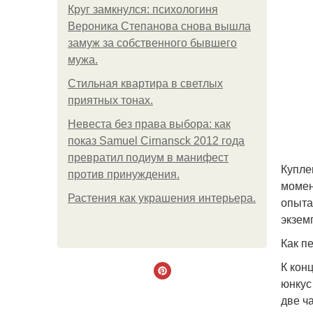
Круг замкнулся: психологиня
Вероника Степанова снова вышла
замуж за собственного бывшего
мужа.
Стильная квартира в светлых
приятных тонах.
Невеста без права выбора: как
показ Samuel Cirnansck 2012 года
превратил подиум в манифест
Купле
против принуждения.
момен
Растения как украшения интерьера.
опыта
экзем
Как п
К кон
юнкус
две ч