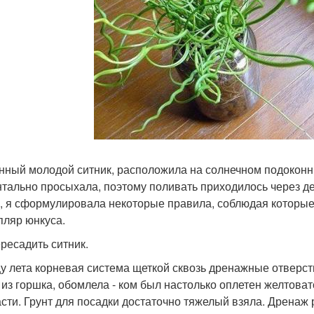
нный молодой ситник, расположила на солнечном подоконн
тально просыхала, поэтому поливать приходилось через ден
, я сформулировала некоторые правила, соблюдая которые
пляр юнкуса.
ересадить ситник.
цу лета корневая система щеткой сквозь дренажные отверс
 из горшка, обомлела - ком был настолько оплетен желтовато
асти. Грунт для посадки достаточно тяжелый взяла. Дренаж