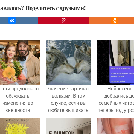
авилось? Поделитесь с друзьями!
 сети продолжают
Значение картина с
Нейросети
обсуждать
волками. В том
добрались д
изменения во
случае, если вы
семейных чатов
внешности
любите вышивать,
теперь под угро
актрисы.
то наверняка
мамины нерв
задумывались о
том, что означает та