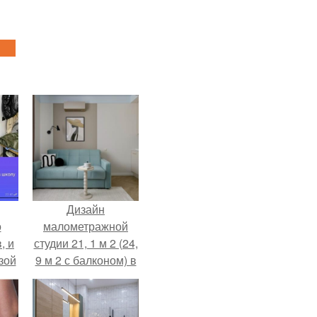
Дизайн
о
малометражной
, и
студии 21, 1 м 2 (24,
зой
9 м 2 с балконом) в
ы.
Краснодаре.