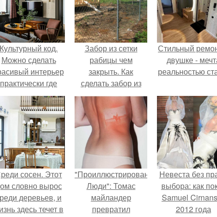
Культурный код.
Забор из сетки
Стильный ремон
Можно сделать
рабицы чем
двушке - мечт
расивый интерьер
закрыть. Как
реальностью ста
практически где
сделать забор из
угодно.
сетки
непросматриваемым
и не поссориться с
соседями по даче:
самые простые и
бюджетные
варианты
реди сосен. Этот
"Проиллюстрированные
Невеста без пр
ом словно вырос
Люди": Томас
выбора: как по
реди деревьев, и
майландер
Samuel Cirnan
изнь здесь течет в
превратил
2012 года