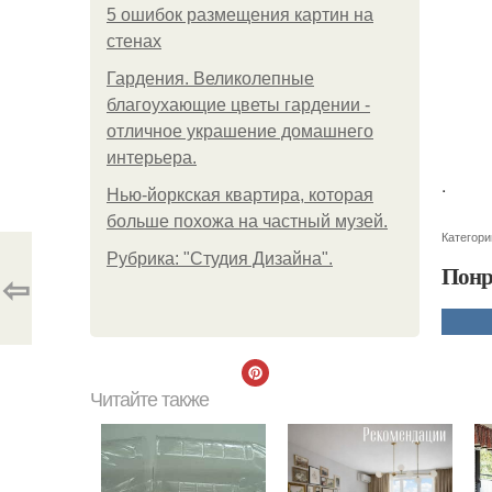
5 ошибок размещения картин на
стенах
Гардения. Великолепные
благоухающие цветы гардении -
отличное украшение домашнего
интерьера.
.
Нью-йоркская квартира, которая
больше похожа на частный музей.
Категори
Рубрика: "Студия Дизайна".
Понр
⇦
Читайте также