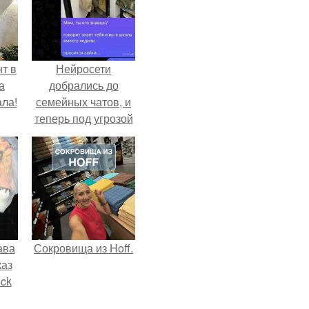
т в
Нейросети
а
добрались до
ла!
семейных чатов, и
теперь под угрозой
мамины нервы.
ава
Сокровища из Hoff.
каз
sck