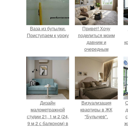
Ваза из бутылки.
Привет! Хочу
Приступаем к уроку
поделиться моим
давним и
к
очередным
неопубликованным
проектом.
Дизайн
Визуализация
С
малометражной
квартиры в ЖК
д
студии 21, 1 м 2 (24,
"Булычев".
с
9 м 2 с балконом) в
ж