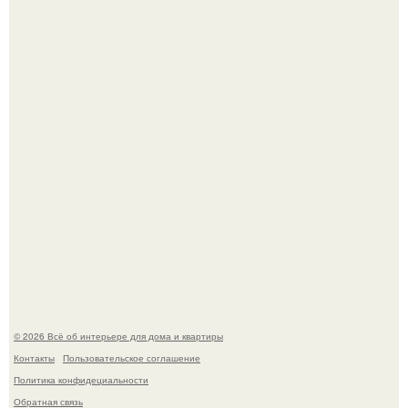
Три года назад мы купили борщевичное поле и
придумали мечту!
Стильная квартира в светлых приятных тонах.
© 2026 Всё об интерьере для дома и квартиры
Контакты
Пользовательское соглашение
Политика конфидециальности
Обратная связь