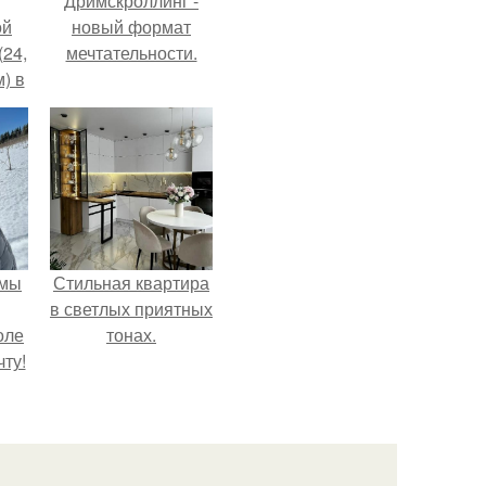
Дримскроллинг -
ой
новый формат
(24,
мечтательности.
) в
 мы
Стильная квартира
в светлых приятных
оле
тонах.
ту!