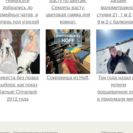
Нейросети
Васту по цветам.
Дизайн
добрались до
Секреты васту:
малометражн
емейных чатов, и
цветовая гамма для
студии 21, 1 м 2 
еперь под угрозой
комнат.
9 м 2 с балконом
мамины нервы.
Краснодаре.
евеста без права
Сокровища из Hoff.
Три года назад
выбора: как показ
купили
Samuel Cirnansck
борщевичное п
2012 года
и придумали меч
ревратил подиум
 манифест против
принуждения.
онтакты
Пользовательское соглашение
Обратная связь