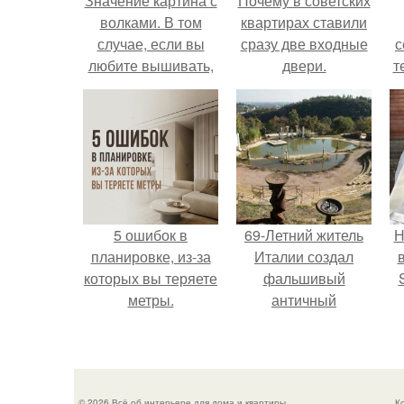
Значение картина с
Почему в советских
волками. В том
квартирах ставили
случае, если вы
сразу две входные
с
любите вышивать,
двери.
т
то наверняка
задумывались о
том, что означает та
или иная вышитая
вами картина.
5 ошибок в
69-Летний житель
Н
планировке, из-за
Италии создал
которых вы теряете
фальшивый
метры.
античный
амфитеатр и
п
долгое время
в
успешно выдавал
его за настоящее
© 2026 Всё об интерьере для дома и квартиры
К