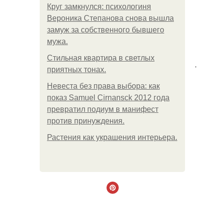
Круг замкнулся: психологиня
Вероника Степанова снова вышла
замуж за собственного бывшего
мужа.
Стильная квартира в светлых
.
приятных тонах.
Невеста без права выбора: как
показ Samuel Cirnansck 2012 года
превратил подиум в манифест
против принуждения.
Растения как украшения интерьера.