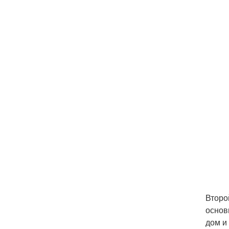
Второ
основ
дом и