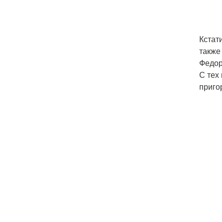
Кстат
также
Федор
С тех
приго