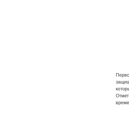
Перво
защищ
котор
Отмет
време