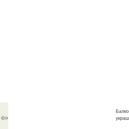
Балко
⇦
украш