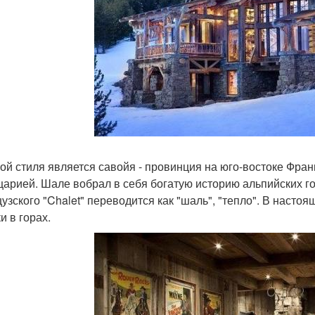
ой стиля является савойя - провинция на юго-востоке Фран
арией. Шале вобрал в себя богатую историю альпийских го
узского "Chalet" переводится как "шаль", "тепло". В насто
и в горах.