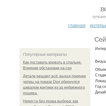
В
лучшие 
главная
интерь
Сей
Интер
Популярные материалы
Визуа
Как поставить кровать в спальне.
Влияние обстановки на сон
Объек
Стади
Детали решают всё: выход приянки
Локаци
чопры на показе Dior обернулся
Год с
шквалом критики из-за небрежного
Дизай
пошива.
Невеста без права выбора: как