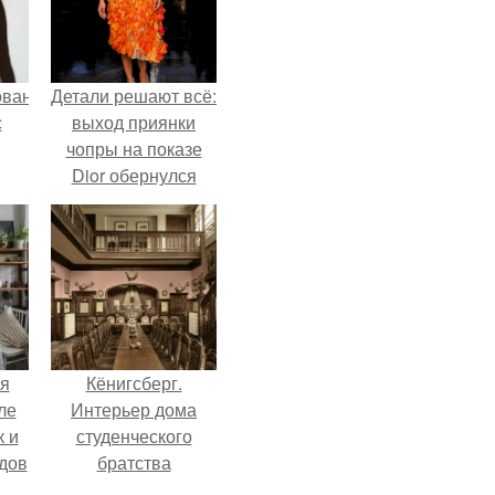
ованные
Детали решают всё:
с
выход приянки
чопры на показе
Dior обернулся
и в
шквалом критики
из-за небрежного
пошива.
я
Кёнигсберг.
ле
Интерьер дома
к и
студенческого
дов
братства
"Германия".