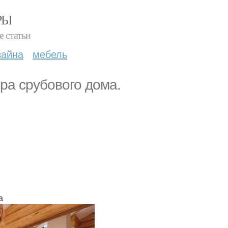
РЫ
е статьи
зайна
мебель
ра срубового дома.
а