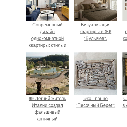
Современный
Визуализация
дизайн
квартиры в ЖК
однокомнатной
"Булычев".
к
квартиры: стиль и
комфорт в каждой
детали
69-Летний житель
Эко - панно
С
Италии создал
"Песочный Берег":
в
фальшивый
античный
амфитеатр и