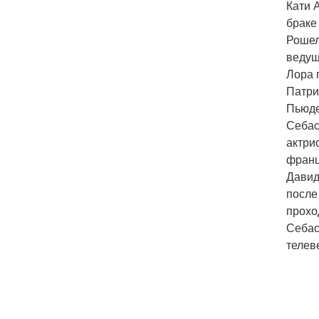
Кати 
браке
Рошел
ведущ
Лора 
Патри
Пьюде
Себас
актри
франц
Давид
после
прохо
Себас
телев