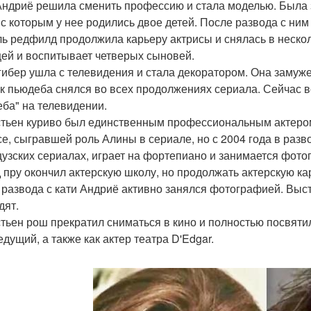
Андриё решила сменить профессию и стала моделью. Была з
 с которым у нее родились двое детей. После развода с ни
ь редфилд продолжила карьеру актрисы и снялась в нескол
ей и воспитывает четверых сыновей.
гибер ушла с телевидения и стала декоратором. Она замуже
к пьюдеба снялся во всех продолжениях сериала. Сейчас в
ба" на телевидении.
тьен куриво был единственным профессиональным актером 
се, сыгравшей роль Алины в сериале, но с 2004 года в разв
узских сериалах, играет на фортепиано и занимается фото
 пру окончил актерскую школу, но продолжать актерскую кар
 развода с кати Андриё активно занялся фотографией. Выс
дят.
тьен рош прекратил сниматься в кино и полностью посвятил
едущий, а также как актер театра D'Edgar.