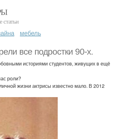
РЫ
е статьи
зайна
мебель
рели все подростки 90-х.
юбовными историями студентов, живущих в ещё
нас роли?
личной жизни актрисы известно мало. В 2012