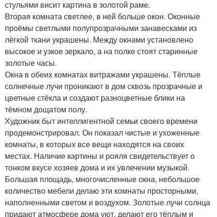
стульями висит картина в золотой раме.
Вторая комната светлее, в ней больше окон. Оконные
проёмы светлыми полупрозрачными занавесками из
лёгкой ткани украшены. Между окнами установлено
высокое и узкое зеркало, а на полке стоят старинные
золотые часы.
Окна в обеих комнатах витражами украшены. Тёплые
солнечные лучи проникают в дом сквозь прозрачные и
цветные стёкла и создают разноцветные блики на
тёмном дощатом полу.
Художник быт интеллигентной семьи своего времени
продемонстрировал. Он показал чистые и ухоженные
комнаты, в которых все вещи находятся на своих
местах. Наличие картины и рояля свидетельствует о
тонком вкусе хозяев дома и их увлечении музыкой.
Большая площадь, многочисленные окна, небольшое
количество мебели делаю эти комнаты просторными,
наполненными светом и воздухом. Золотые лучи солнца
придают атмосфере дома уют, делают его тёплым и