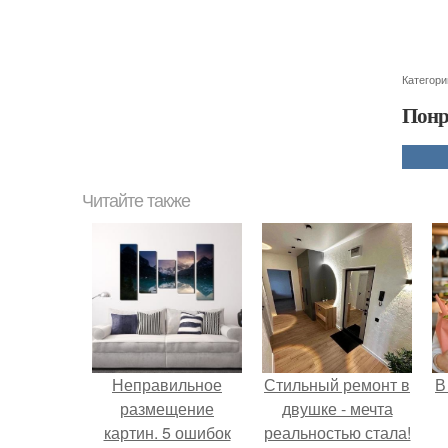
Категори
Понр
Читайте также
Неправильное
Стильный ремонт в
В
размещение
двушке - мечта
картин. 5 ошибок
реальностью стала!