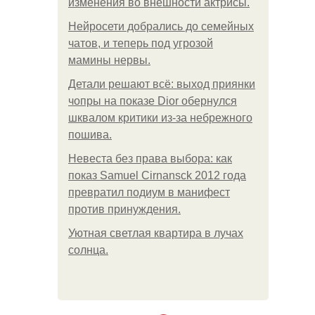
изменения во внешности актрисы.
Нейросети добрались до семейных
чатов, и теперь под угрозой
мамины нервы.
Детали решают всё: выход приянки
чопры на показе Dior обернулся
шквалом критики из-за небрежного
пошива.
Невеста без права выбора: как
показ Samuel Cirnansck 2012 года
превратил подиум в манифест
против принуждения.
Уютная светлая квартира в лучах
солнца.