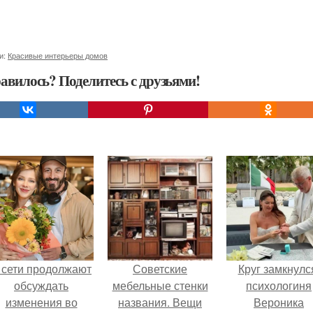
и:
Красивые интерьеры домов
авилось? Поделитесь с друзьями!
 сети продолжают
Советские
Круг замкнулс
обсуждать
мебельные стенки
психологиня
изменения во
названия. Вещи
Вероника