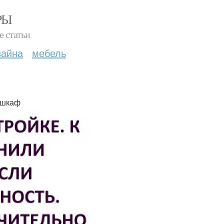
РЫ
е статьи
зайна
мебель
 шкаф