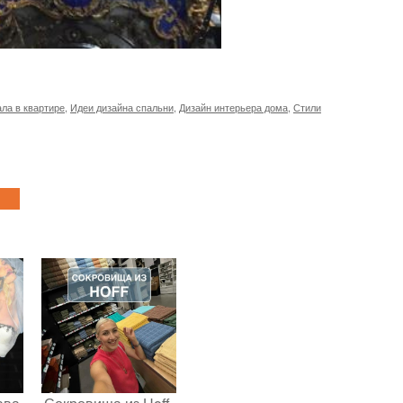
ла в квартире
,
Идеи дизайна спальни
,
Дизайн интерьера дома
,
Стили