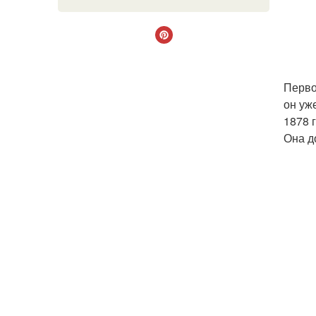
Перво
он уж
1878 
Она д