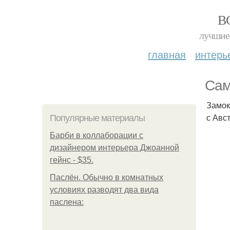
В
лучшие 
главная
интерь
Сам
Замок
с Авс
Популярные материалы
Барби в коллаборации с
дизайнером интерьера Джоанной
гейнс - $35.
Паслён. Обычно в комнатных
условиях разводят два вида
паслена: