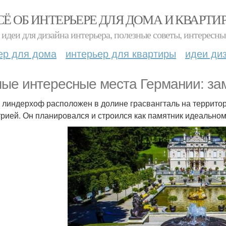
СЁ ОБ ИНТЕРЬЕРЕ ДЛЯ ДОМА И КВАРТИ
идеи для дизайна интерьера, полезные советы, интересны
ер для дома
интерьер для квартиры
идеи ди
ые интересные места Германии: за
 линдерхоф расположен в долине грасвангталь на террито
трией. Он планировался и строился как памятник идеальном