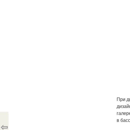
При д
дизай
галер
в бас
⇦