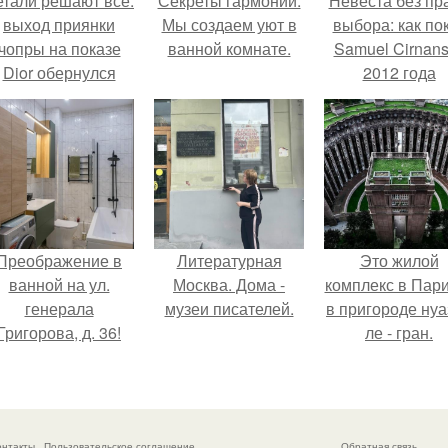
етали решают всё:
Секреты гармонии.
Невеста без пр
выход приянки
Мы создаем уют в
выбора: как по
чопры на показе
ванной комнате.
Samuel Cirnan
Dior обернулся
2012 года
шквалом критики
превратил под
из-за небрежного
в манифест про
пошива.
принуждения
Преображение в
Литературная
Это жилой
ванной на ул.
Москва. Дома -
комплекс в Пар
генерала
музеи писателей.
в пригороде нуа
Григорова, д. 36!
ле - гран.
онтакты
Пользовательское соглашение
Обратная связь