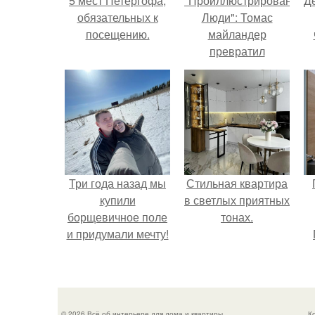
5 мест Петергофа,
"Проиллюстрированные
Д
обязательных к
Люди": Томас
посещению.
майландер
превратил
солнечные ожоги в
арт - объект.
Три года назад мы
Стильная квартира
купили
в светлых приятных
борщевичное поле
тонах.
и придумали мечту!
© 2026 Всё об интерьере для дома и квартиры
К