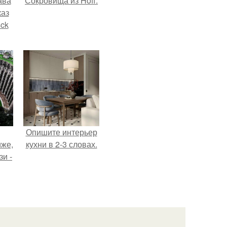
ава
Сокровища из Hoff.
каз
sck
иум
тив
.
Опишите интерьер
иже,
кухни в 2-3 словах.
зи -