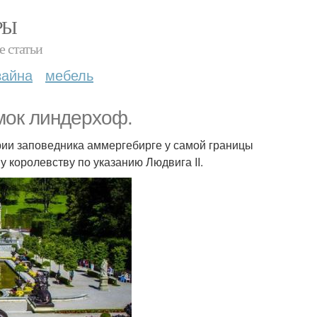
РЫ
е статьи
зайна
мебель
мок линдерхоф.
рии заповедника аммергебирге у самой границы
у королевству по указанию Людвига II.