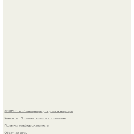
амфитеатр и долгое время успешно выдавал его за
настоящее историческое наследие.
Невеста без права выбора: как показ Samuel Cirnansck
2012 года превратил подиум в манифест против
принуждения.
© 2026 Всё об интерьере для дома и квартиры
Контакты
Пользовательское соглашение
Политика конфидециальности
Обратная связь