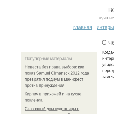
В
лучшие 
главная
интерь
С ч
Когда
интер
Популярные материалы
увиде
Невеста без права выбора: как
перек
показ Samuel Cirnansck 2012 года
замеч
превратил подиум в манифест
против принуждения.
Кирпич в прихожей и на кухне
поклеила.
Сказочный дом художницы в