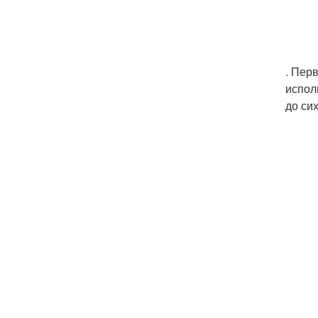
. Пер
испол
до си