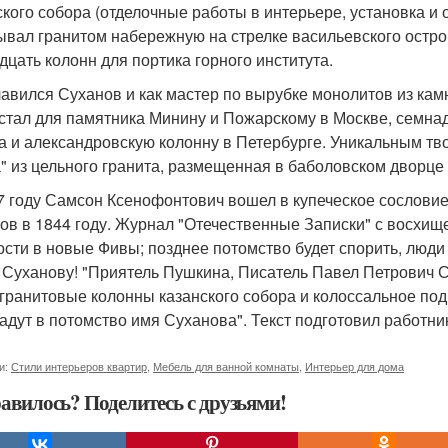
ского собора (отделочные работы в интерьере, установка и 
ывал гранитом набережную на стрелке васильевского остро
дцать колонн для портика горного института.
авился Суханов и как мастер по вырубке монолитов из кам
стал для памятника Минину и Пожарскому в Москве, семна
а и александровскую колонну в Петербурге. Уникальным тв
" из цельного гранита, размещенная в баболовском дворце 
7 году Самсон Ксенофонтович вошел в купеческое сословие
ов в 1844 году. Журнал "Отечественные Записки" с восхищ
ости в новые Фивы; позднее потомство будет спорить, люди
 Суханову! "Приятель Пушкина, Писатель Павел Петрович С
гранитовые колонны казанского собора и колоссальное по
адут в потомство имя Суханова". Текст подготовил работни
и:
Стили интерьеров квартир
,
Мебель для ванной комнаты
,
Интерьер для дома
авилось? Поделитесь с друзьями!