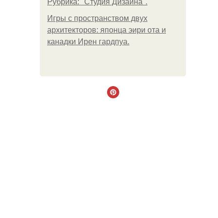
Рубрика: "Студия Дизайна".
Игры с пространством двух
архитекторов: японца эири ота и
канадки Ирен гардпуа.