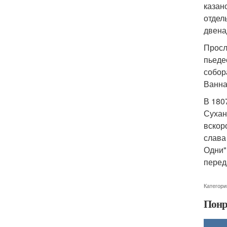
казан
отдел
двена
Просл
пьеде
собор
Ванна
В 180
Сухан
вскор
слава
Одни"
перед
Категори
Понр