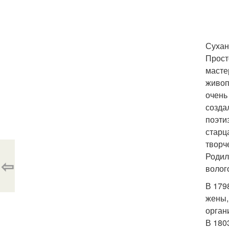
Сухан
Прост
масте
живоп
очень
созда
поэти
старц
творч
Родил
⇦
волог
В 179
жены,
орган
В 180