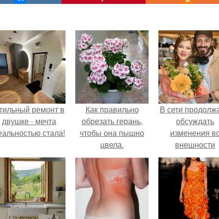
тильный ремонт в
Как правильно
В сети продолж
двушке - мечта
обрезать герань,
обсуждать
еальностью стала!
чтобы она пышно
изменения в
цвела.
внешности
актрисы.