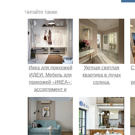
Читайте также
Икеа для прихожей
Уютная светлая
С
ИДЕИ. Мебель для
квартира в лучах
прихожей «ИКЕА»:
солнца.
р
ассортимент и
функциональные
особенности