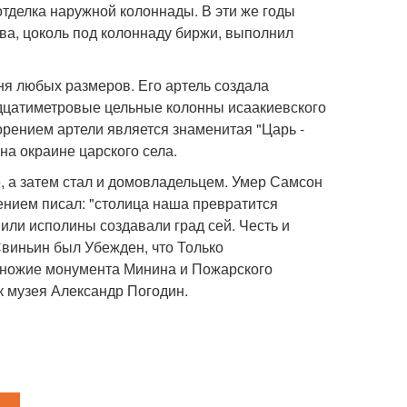
отделка наружной колоннады. В эти же годы
ва, цоколь под колоннаду биржи, выполнил
ня любых размеров. Его артель создала
дцатиметровые цельные колонны исаакиевского
орением артели является знаменитая "Царь -
на окраине царского села.
, а затем стал и домовладельцем. Умер Самсон
ением писал: "столица наша превратится
 или исполины создавали град сей. Честь и
виньин был Убежден, что Только
дножие монумента Минина и Пожарского
к музея Александр Погодин.