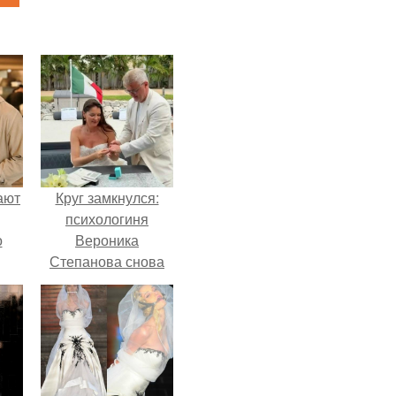
ают
Круг замкнулся:
психологиня
о
Вероника
Степанова снова
вышла замуж за
собственного
бывшего мужа.