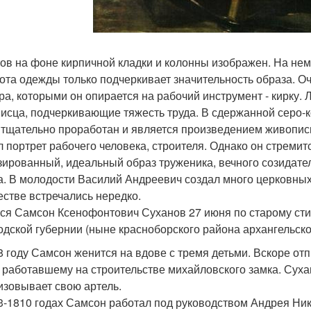
ов на фоне кирпичной кладки и колонны изображен. На нем 
ота одежды только подчеркивает значительность образа. 
ра, которыми он опирается на рабочий инструмент - кирку.
исца, подчеркивающие тяжесть труда. В сдержанной серо-
 тщательно проработан и является произведением живопи
л портрет рабочего человека, строителя. Однако он стремитс
зированный, идеальный образ труженика, вечного созидате
а. В молодости Василий Андреевич создал много церковных 
естве встречались нередко.
ся Самсон Ксенофонтович Суханов 27 июня по старому сти
одской губернии (ныне красноборского района архангельской
8 году Самсон женится на вдове с тремя детьми. Вскоре отп
 работавшему на строительстве михайловского замка. Сух
изовывает свою артель.
3-1810 годах Самсон работал под руководством Андрея Ни