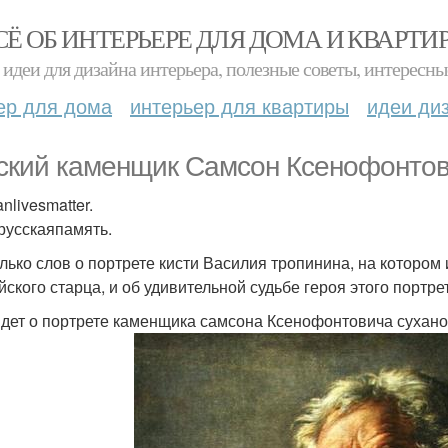
СЁ ОБ ИНТЕРЬЕРЕ ДЛЯ ДОМА И КВАРТИ
идеи для дизайна интерьера, полезные советы, интересны
ер для дома
интерьер для квартиры
идеи ди
ский каменщик Самсон Ксенофонтов
nlivesmatter.
усскаяпамять.
лько слов о портрете кисти Василия тропинина, на котором
йского старца, и об удивительной судьбе героя этого портре
идет о портрете каменщика самсона Ксенофонтовича сухано