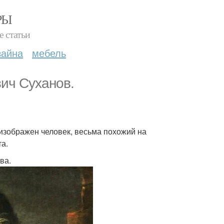
РЫ
е статьи
зайна
мебель
ич Суханов.
 изображен человек, весьма похожий на
та.
ва.