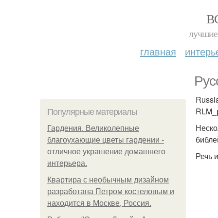
В
лучшие 
главная
интерь
Рус
Russia
RLM_р
Популярные материалы
Неско
Гардения. Великолепные
библе
благоухающие цветы гардении -
отличное украшение домашнего
Речь 
интерьера.
Квартира с необычным дизайном
разработана Петром костеловым и
находится в Москве, Россия.