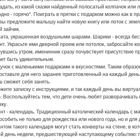
угадать, из какой сказки найденный полосатый колпачок или
одно - горячо". Поиграть в прятки с подарком можно как в п
 вы предложите малышу найти новую книгу или лоток с земл
й зайчик.
ната, украшенная воздушными шарами. Шарики - всегда б
нт. Украсьте ими дверной проем или потолок, забросайте к
увшись утром, именинник сразу почувствует присутствие пр
ет быть удивительным.
дучок с маленькими подарками и вкусностями. Таким образом
 оставьте для него заранее приготовленный на каждый ден
 сможет себя занять.
жите записку с инструкциями, и так каждый день вы виртуа
е. Воспользуйтесь тем, что дети очень любят разворачивать
вку.
ент - календарь. Традиционный католический календарь с 
особить не только для рождества или нового года, но и для
нтом такого календаря могут стать конверты на стене, в к
й день недели, предшествующей наступающему событию: по