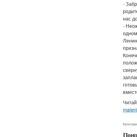
- Заб
родит
нас д
- Нео
одном
Ленин
призн
Конеч
полож
сверн
запла
готов
вмест
Читай
malenk
Категори
Понр