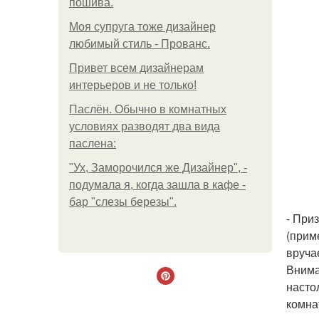
пошива.
Моя супруга тоже дизайнер
любимый стиль - Прованс.
Привет всем дизайнерам
интерьеров и не только!
Паслён. Обычно в комнатных
условиях разводят два вида
паслена:
"Ух, Заморочился же Дизайнер", -
подумала я, когда зашла в кафе -
бар "слезы березы".
- При
(прим
вруча
Внима
насто
комна