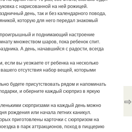
 луковка с нарисованной на ней рожицей.
раздничный день, так и без календарного повода,
яникой, которую для него передал знакомый
еспроигрышный и поднимающий настроение
омнату множеством шаров, пока ребенок спит.
аздника. А день, начавшийся с радости, всегда
, если вы уезжаете от ребенка на несколько
ь вашего отсутствия набор вещей, которыми
льно будете присутствовать рядом и напоминать
 подарки, и оберните каждый сюрприз в яркую
⇨
маленькими сюрпризами на каждый день можно
 дня рождения или начала летних каникул.
оторых приготовлены карточки с сюрпризом на
ездка в парк аттракционов, поход в пиццерию