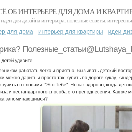
СЁ ОБ ИНТЕРЬЕРЕ ДЛЯ ДОМА И КВАРТИ
идеи для дизайна интерьера, полезные советы, интересны
ер для дома
интерьер для квартиры
идеи ди
рика? Полезные_статьи@Lutshaya
 детей удивите!
бником работать легко и приятно. Вызывать детский востор
ки можно дарить и просто так: купить по дороге куклу, кин
вручить со словами: "Это Тебе". Но как здорово, когда дет
иза и нестандартного способа его преподнесения. Как же м
ка запоминающимся?