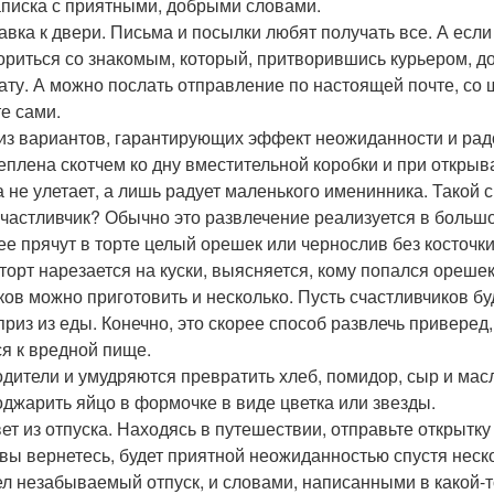
аписка с приятными, добрыми словами.
тавка к двери. Письма и посылки любят получать все. А ес
ориться со знакомым, который, притворившись курьером, д
ату. А можно послать отправление по настоящей почте, со 
е сами.
из вариантов, гарантирующих эффект неожиданности и радо
еплена скотчем ко дну вместительной коробки и при откры
а не улетает, а лишь радует маленького именинника. Такой 
 счастливчик? Обычно это развлечение реализуется в больш
ее прячут в торте целый орешек или чернослив без косточки
 торт нарезается на куски, выясняется, кому попался орешек 
ов можно приготовить и несколько. Пусть счастливчиков бу
приз из еды. Конечно, это скорее способ развлечь привере
ся к вредной пище.
одители и умудряются превратить хлеб, помидор, сыр и масли
оджарить яйцо в формочке в виде цветка или звезды.
вет из отпуска. Находясь в путешествии, отправьте открыт
 вы вернетесь, будет приятной неожиданностью спустя неско
л незабываемый отпуск, и словами, написанными в какой-т