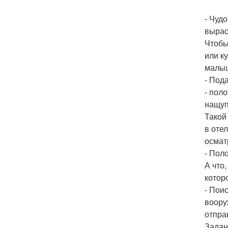
- Чуд
вырас
Чтобы
или к
малыш
- Под
- пол
нащуп
Такой
в оте
осмат
- Пол
А что
котор
- Пои
воору
отпра
Задан