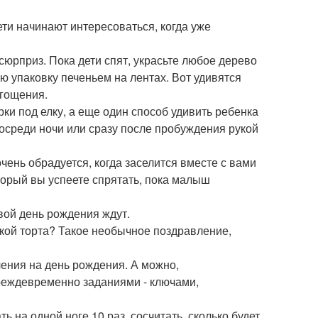
ети начинают интересоваться, когда уже
юрприз. Пока дети спят, украсьте любое дерево
ю упаковку печеньем на лентах. Вот удивятся
угощения.
ки под елку, а еще один способ удивить ребенка
посреди ночи или сразу после пробуждения рукой
чень обрадуется, когда заселится вместе с вами
торый вы успеете спрятать, пока малыш
вой день рождения ждут.
инкой торта? Такое необычное поздравление,
чения на день рождения. А можно,
реждевременно заданиями - ключами,
на одной ноге 10 раз, сосчитать, сколько будет