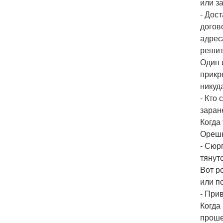
или з
- Дос
догов
адрес
решит
Один 
прикр
никуд
- Кто
заран
Когда
Орешк
- Сюр
тянут
Вот р
или п
- При
Когда
проше