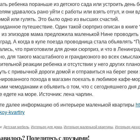
рать ребенка пораньше из детского сада или устроить день 
елям удавалось рано уйти с работы или взять отгул, и они 
омой или гулять. Это было одно из высших счастий.
жиданное путешествие. Один такой сюрприз описан в книге
 из эпизодов мама предложила маленькой Нине проводить п
град. А когда в купе поезда проводница стала объявлять 
ались, что приготовили для дочки сюрприз, и что в Ленингра
но, для такого масштабного и грандиозного во всех смысл
ительной реакции ребенка и отсутствии у него других план
уть с привычной дороги домой и отправиться на берег реки
нированного похода в магазин поехать в любимое кафе-мо
ыми чемоданами и объявить о том, что с сегодняшнего дня д
е едете на море. Источник: лена чарлин.
те далее информацию об интерьере маленькой квартиры
ht
oy-kvartiry
и:
Детская мебель
,
Интерьер для дома
,
Интерьер маленькой квартиры
,
Интерьер дачн
авилось? Поделитесь с друзьями!