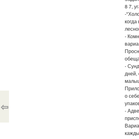
8 7, 
-"Хол
когда
лесно
- Ком
вариа
Просн
обеща
- Сун
дней,
малыш
Прило
о себ
упако
⇦
- Адв
присп
Вариа
кажды