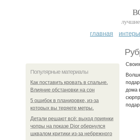
В
лучшие 
главная
интерь
Руб
Своих
Популярные материалы
Волше
подар
Как поставить кровать в спальне.
дома 
Влияние обстановки на сон
сюрпр
5 ошибок в планировке, из-за
подар
которых вы теряете метры.
Детали решают всё: выход приянки
чопры на показе Dior обернулся
шквалом критики из-за небрежного