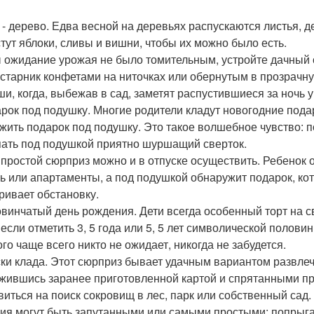
о - дерево. Едва весной на деревьях распускаются листья, д
тут яблоки, сливы и вишни, чтобы их можно было есть.
 ожидание урожая не было томительным, устройте дачный с
устарник конфетами на ниточках или обернутым в прозрачну
и, когда, выбежав в сад, заметят распустившиеся за ночь 
арок под подушку. Многие родители кладут новогодние подар
ожить подарок под подушку. Это такое волшебное чувство: 
ать под подушкой приятно шуршащий сверток.
 простой сюрприз можно и в отпуске осуществить. Ребенок о
ль или апартаменты, а под подушкой обнаружит подарок, ко
ривает обстановку.
овинчатый день рождения. Дети всегда особенный торт на с
, если отметить 3, 5 года или 5, 5 лет символической полов
ого чаще всего никто не ожидает, никогда не забудется.
ски клада. Этот сюрприз бывает удачным вариантом развле
жившись заранее приготовленной картой и спрятанными п
виться на поиск сокровищ в лес, парк или собственный сад.
ия могут быть запутанными или самыми простыми: попрыгать 