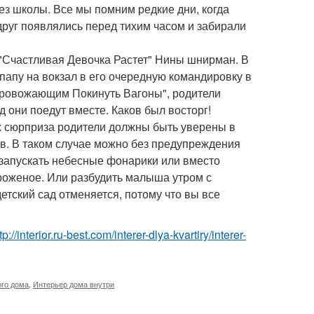
без школы. Все мы помним редкие дни, когда
вдруг появлялись перед тихим часом и забирали
 "Счастливая Девочка Растет" Нины шнирман. В
апу на вокзал в его очередную командировку в
"Провожающим Покинуть Вагоны", родители
д они поедут вместе. Каков был восторг!
ах сюрприза родители должны быть уверены в
ов. В таком случае можно без предупреждения
 запускать небесные фонарики или вместо
роженое. Или разбудить малыша утром с
етский сад отменяется, потому что вы все
tp://interior.ru-best.com/interer-dlya-kvartiry/interer-
ого дома
,
Интерьер дома внутри