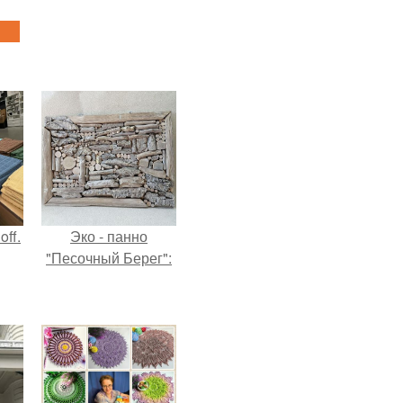
ff.
Эко - панно
"Песочный Берег":