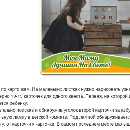
з по карточкам. На маленьких листках нужно нарисовать у
ерно 10-15 карточек для одного квеста. Первая, на которой 
ется ребенку.
тельно поискав и обнаружив уголок второй карточки за азб
льную лампу в детской комнате. Под лампой обнаруживается 
ту, от карточки к карточке. В самом последнем месте малы