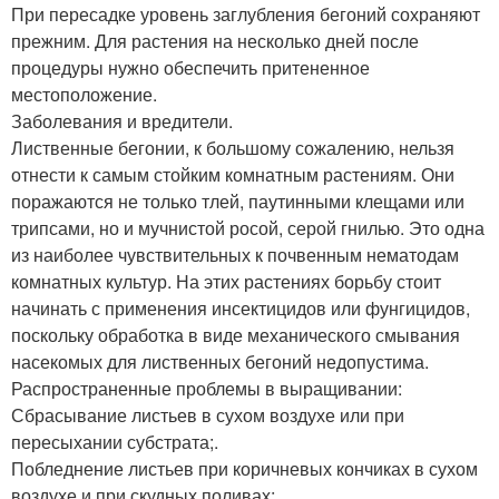
При пересадке уровень заглубления бегоний сохраняют
прежним. Для растения на несколько дней после
процедуры нужно обеспечить притененное
местоположение.
Заболевания и вредители.
Лиственные бегонии, к большому сожалению, нельзя
отнести к самым стойким комнатным растениям. Они
поражаются не только тлей, паутинными клещами или
трипсами, но и мучнистой росой, серой гнилью. Это одна
из наиболее чувствительных к почвенным нематодам
комнатных культур. На этих растениях борьбу стоит
начинать с применения инсектицидов или фунгицидов,
поскольку обработка в виде механического смывания
насекомых для лиственных бегоний недопустима.
Распространенные проблемы в выращивании:
Сбрасывание листьев в сухом воздухе или при
пересыхании субстрата;.
Побледнение листьев при коричневых кончиках в сухом
воздухе и при скудных поливах;.