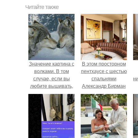
Читайте также
Значение картина с
В этом просторном
волками. В том
пентхаусе с шестью
случае, если вы
спальнями
ни
любите вышивать,
Александр Бирман
то наверняка
живет со своей
задумывались о
семьей.
том, что означает та
или иная вышитая
вами картина.