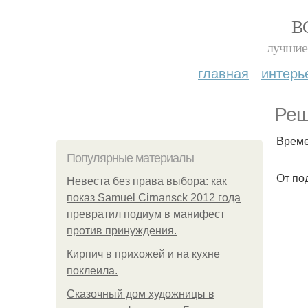
В
лучшие 
главная
интерь
Реш
Време
Популярные материалы
От по
Невеста без права выбора: как
показ Samuel Cirnansck 2012 года
превратил подиум в манифест
против принуждения.
Кирпич в прихожей и на кухне
поклеила.
Сказочный дом художницы в