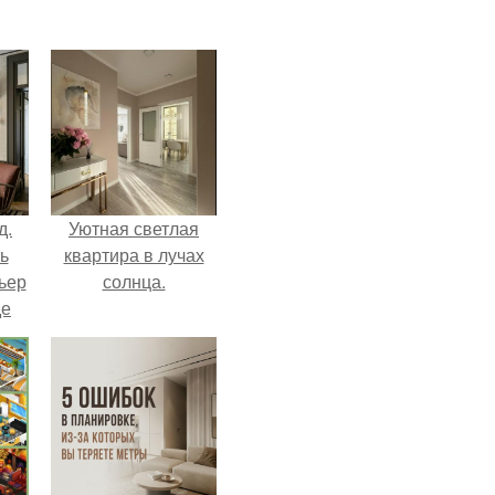
д.
Уютная светлая
ь
квартира в лучах
ьер
солнца.
де