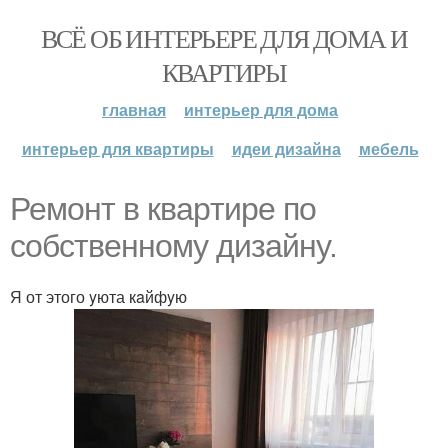
ВСЁ ОБ ИНТЕРЬЕРЕ ДЛЯ ДОМА И
КВАРТИРЫ
главная
интерьер для дома
интерьер для квартиры
идеи дизайна
мебель
Ремонт в квapтиpe пo
собcтвенномy дизайнy.
Я от этого yюта кaйфyю